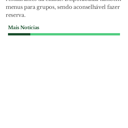
menus para grupos, sendo aconselhável fazer
reserva.
Mais Notícias
ECONOMIA
Pelarigo Máquinas
organizou primeiro Row
Show da GRIMME em
Salvaterra de Magos
Na demonstração, a Varitron 470
evidenciou elevada capacidade para
trabalhar em terrenos difíceis, graças à
tracção às quatro rodas e aos sistemas
automáticos de controlo.
ECONOMIA
| 02-08-2026
ECONOMIA