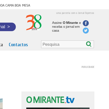
oa cama boa mesa
uma parceria com o Jornal Expresso
Assine
O Mirante
e
nal
>
receba o jornal em
casa
ta
Contactos