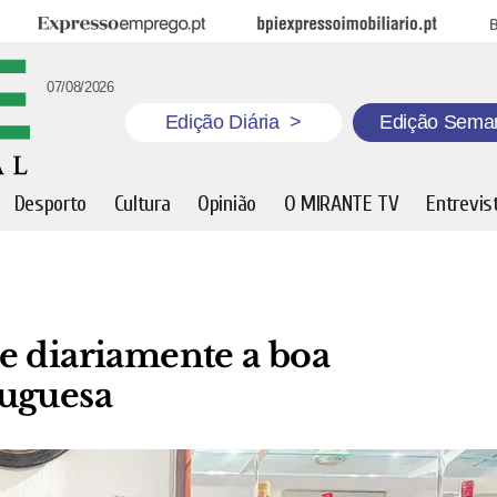
Expresso Emprego
BPI Expresso Imobiliário
B
07/08/2026
Edição Diária
>
Edição Sema
Desporto
Cultura
Opinião
O MIRANTE TV
Entrevis
e diariamente a boa
tuguesa