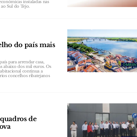
 económicas instaladas nas
 ao Sul do Tejo.
elho do país mais
aís para arrendar casa,
 abaixo dos mil euros. Os
bitacional continua a
ários concelhos ribatejanos
e quadros de
nova