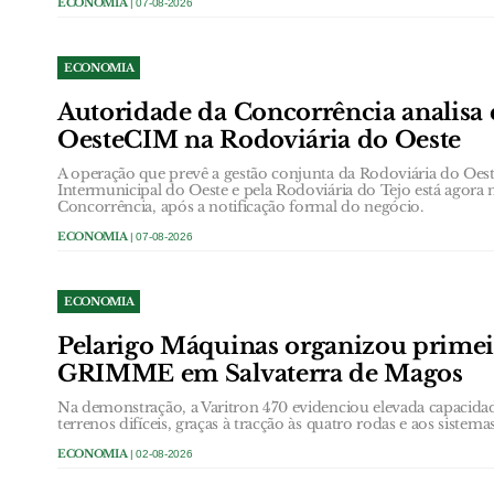
ECONOMIA
| 07-08-2026
ECONOMIA
Autoridade da Concorrência analisa 
OesteCIM na Rodoviária do Oeste
A operação que prevê a gestão conjunta da Rodoviária do Oe
Intermunicipal do Oeste e pela Rodoviária do Tejo está agora
Concorrência, após a notificação formal do negócio.
ECONOMIA
| 07-08-2026
ECONOMIA
Pelarigo Máquinas organizou prime
GRIMME em Salvaterra de Magos
Na demonstração, a Varitron 470 evidenciou elevada capacida
terrenos difíceis, graças à tracção às quatro rodas e aos sistem
ECONOMIA
| 02-08-2026