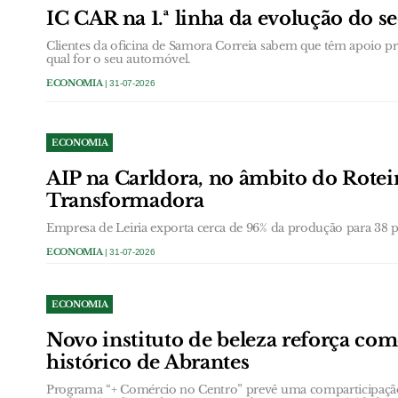
IC CAR na 1.ª linha da evolução do s
Clientes da oficina de Samora Correia sabem que têm apoio prof
qual for o seu automóvel.
ECONOMIA
| 31-07-2026
ECONOMIA
AIP na Carldora, no âmbito do Roteir
Transformadora
Empresa de Leiria exporta cerca de 96% da produção para 38 pa
ECONOMIA
| 31-07-2026
ECONOMIA
Novo instituto de beleza reforça com
histórico de Abrantes
Programa “+ Comércio no Centro” prevê uma comparticipação