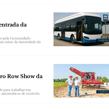
entrada da
ste pela Comunidade
 nas mãos da Autoridade da
iro Row Show da
de para trabalhar em
as automáticos de controlo.