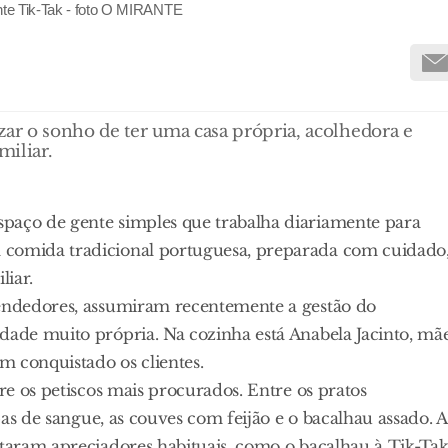
ante Tik-Tak - foto O MIRANTE
zar o sonho de ter uma casa própria, acolhedora e
miliar.
paço de gente simples que trabalha diariamente para
 comida tradicional portuguesa, preparada com cuidado
liar.
eendedores, assumiram recentemente a gestão do
dade muito própria. Na cozinha está Anabela Jacinto, mã
êm conquistado os clientes.
tre os petiscos mais procurados. Entre os pratos
opas de sangue, as couves com feijão e o bacalhau assado. A
staram apreciadores habituais, como o bacalhau à Tik-Ta