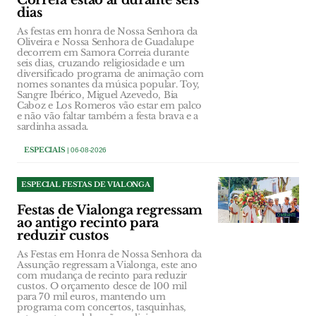
Correia estão aí durante seis
dias
As festas em honra de Nossa Senhora da
Oliveira e Nossa Senhora de Guadalupe
decorrem em Samora Correia durante
seis dias, cruzando religiosidade e um
diversificado programa de animação com
nomes sonantes da música popular. Toy,
Sangre Ibérico, Miguel Azevedo, Bia
Caboz e Los Romeros vão estar em palco
e não vão faltar também a festa brava e a
sardinha assada.
ESPECIAIS
| 06-08-2026
ESPECIAL FESTAS DE VIALONGA
Festas de Vialonga regressam
ao antigo recinto para
reduzir custos
As Festas em Honra de Nossa Senhora da
Assunção regressam a Vialonga, este ano
com mudança de recinto para reduzir
custos. O orçamento desce de 100 mil
para 70 mil euros, mantendo um
programa com concertos, tasquinhas,