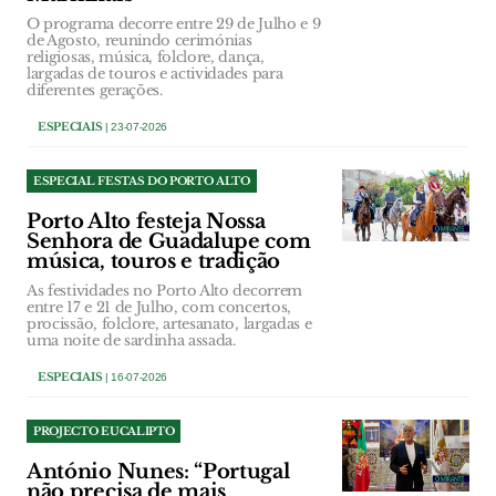
O programa decorre entre 29 de Julho e 9
de Agosto, reunindo cerimónias
religiosas, música, folclore, dança,
largadas de touros e actividades para
diferentes gerações.
ESPECIAIS
| 23-07-2026
ESPECIAL FESTAS DO PORTO ALTO
Porto Alto festeja Nossa
Senhora de Guadalupe com
música, touros e tradição
As festividades no Porto Alto decorrem
entre 17 e 21 de Julho, com concertos,
procissão, folclore, artesanato, largadas e
uma noite de sardinha assada.
ESPECIAIS
| 16-07-2026
PROJECTO EUCALIPTO
António Nunes: “Portugal
não precisa de mais