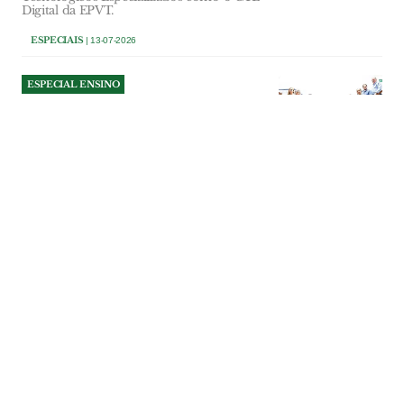
Digital da EPVT.
ESPECIAIS
| 13-07-2026
ESPECIAL ENSINO
Politécnico de Tomar
reforça oferta formativa e
novas residências
universitárias
O Instituto Politécnico de Tomar prepara
o novo ano lectivo com uma oferta
diversificada de cursos superiores,
mestrados e microcredenciações,
apostando numa formação prática,
próxima e alinhada com as exigências do
mercado de trabalho.
ESPECIAIS
| 12-07-2026
ESPECIAL ENSINO
Sentido de Pertença e
Cidadania Global: o sucesso