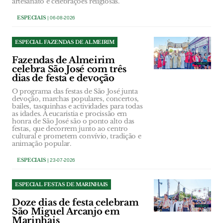
artesanato e celebrações religiosas.
ESPECIAIS
| 06-08-2026
ESPECIAL FAZENDAS DE ALMEIRIM
Fazendas de Almeirim
celebra São José com três
dias de festa e devoção
O programa das festas de São José junta
devoção, marchas populares, concertos,
bailes, tasquinhas e actividades para todas
as idades. A eucaristia e procissão em
honra de São José são o ponto alto das
festas, que decorrem junto ao centro
cultural e prometem convívio, tradição e
animação popular.
ESPECIAIS
| 23-07-2026
ESPECIAL FESTAS DE MARINHAIS
Doze dias de festa celebram
São Miguel Arcanjo em
Marinhais