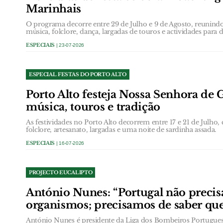
Marinhais
O programa decorre entre 29 de Julho e 9 de Agosto, reunindo 
música, folclore, dança, largadas de touros e actividades para d
ESPECIAIS
| 23-07-2026
ESPECIAL FESTAS DO PORTO ALTO
Porto Alto festeja Nossa Senhora d
música, touros e tradição
As festividades no Porto Alto decorrem entre 17 e 21 de Julho,
folclore, artesanato, largadas e uma noite de sardinha assada.
ESPECIAIS
| 16-07-2026
PROJECTO EUCALIPTO
António Nunes: “Portugal não precis
organismos; precisamos de saber q
António Nunes é presidente da Liga dos Bombeiros Portugues