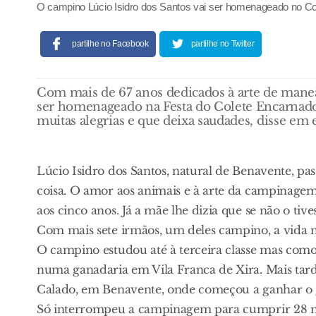
O campino Lúcio Isidro dos Santos vai ser homenageado no C
partilhe no Facebook
partilhe no Twitter
Com mais de 67 anos dedicados à arte de manea
ser homenageado na Festa do Colete Encarnado
muitas alegrias e que deixa saudades, disse e
Lúcio Isidro dos Santos, natural de Benavente, p
coisa. O amor aos animais e à arte da campinage
aos cinco anos. Já a mãe lhe dizia que se não o ti
Com mais sete irmãos, um deles campino, a vida n
O campino estudou até à terceira classe mas como
numa ganadaria em Vila Franca de Xira. Mais tar
Calado, em Benavente, onde começou a ganhar o 
Só interrompeu a campinagem para cumprir 28 mese