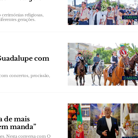
cerimónias religiosas,
iferentes gerações.
e Guadalupe com
 com concertos, procissão,
a de mais
uem manda”
es. Nesta conversa com O