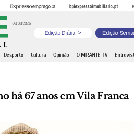
Expresso Emprego
BPI Expresso Imobiliário
B
08/08/2026
Edição Diária
>
Edição Sema
Desporto
Cultura
Opinião
O MIRANTE TV
Entrevis
no há 67 anos em Vila Franca