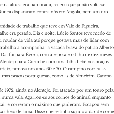
e na altura era namorada, receou que já não voltasse.
. Nunca dispararam contra nós em Angola, nem um tiro.
unidade de trabalho que teve em Vale de Figueira,
lho era pesado. Dia e noite. Lúcio Santos teve medo de
 mudar de vida até porque gostava mais de lidar com
 trabalho a acompanhar a vacada brava do patrão Alberto
aí foi para Évora, com a esposa e o filho de dez meses.
o Alentejo para Coruche com uma filha bebé nos braços.
rício, famosa nos anos 60 e 70. O campino correu as
lgumas praças portuguesas, como as de Almeirim, Campo
e 1972, ainda no Alentejo. Foi atacado por um touro pela
u numa vala. Agarrou-se aos cornos do animal enquanto
 cair e correram o máximo que puderam. Escapou sem
 cheio de lama. Disse que se tinha sujado a dar de come