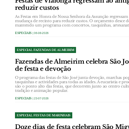
Festas de Vialonga regressam ao anti
reduzir custos
As Festas em Honra de Nossa Senhora da Assunção regressam 
mudança de recinto para reduzir custos. O orçamento desce de
mantendo um programa com concertos, tasquinhas, artesanato 
ESPECIAIS
| 06-08-2026
ESPECIAL FAZENDAS DE ALMEIRIM
Fazendas de Almeirim celebra São Jo
de festa e devoção
O programa das festas de São José junta devoção, marchas popu
tasquinhas e actividades para todas as idades. A eucaristia e p
são o ponto alto das festas, que decorrem junto ao centro cul
tradição e animação popular.
ESPECIAIS
| 23-07-2026
ESPECIAL FESTAS DE MARINHAIS
Doze dias de festa celebram São Mig