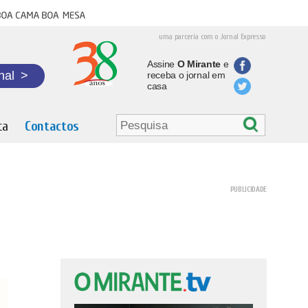
oa cama boa mesa
uma parceria com o Jornal Expresso
Assine
O Mirante
e
nal
>
receba o jornal em
casa
ta
Contactos