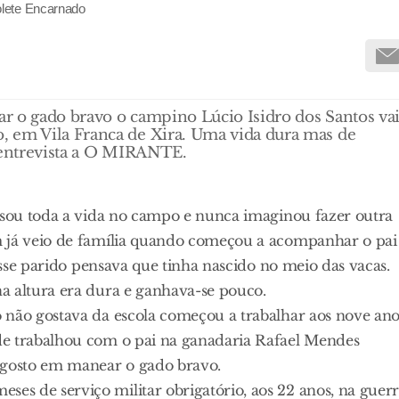
olete Encarnado
r o gado bravo o campino Lúcio Isidro dos Santos va
, em Vila Franca de Xira. Uma vida dura mas de
m entrevista a O MIRANTE.
assou toda a vida no campo e nunca imaginou fazer outra
m já veio de família quando começou a acompanhar o pai
vesse parido pensava que tinha nascido no meio das vacas.
a altura era dura e ganhava-se pouco.
 não gostava da escola começou a trabalhar aos nove ano
de trabalhou com o pai na ganadaria Rafael Mendes
gosto em manear o gado bravo.
s de serviço militar obrigatório, aos 22 anos, na guer