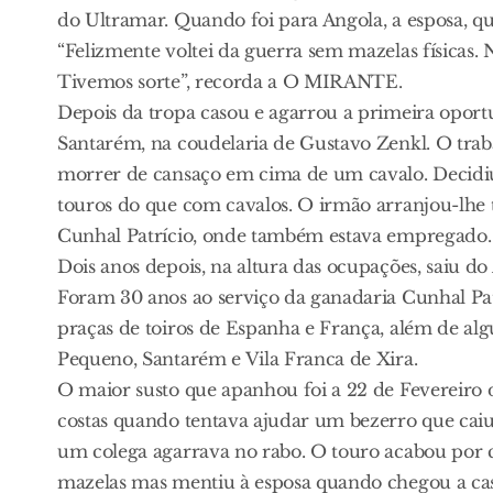
do Ultramar. Quando foi para Angola, a esposa, qu
“Felizmente voltei da guerra sem mazelas físicas
Tivemos sorte”, recorda a O MIRANTE.
Depois da tropa casou e agarrou a primeira oport
Santarém, na coudelaria de Gustavo Zenkl. O traba
morrer de cansaço em cima de um cavalo. Decidiu
touros do que com cavalos. O irmão arranjou-lhe
Cunhal Patrício, onde também estava empregado. D
Dois anos depois, na altura das ocupações, saiu d
Foram 30 anos ao serviço da ganadaria Cunhal Pat
praças de toiros de Espanha e França, além de a
Pequeno, Santarém e Vila Franca de Xira.
O maior susto que apanhou foi a 22 de Fevereiro d
costas quando tentava ajudar um bezerro que cai
um colega agarrava no rabo. O touro acabou por
mazelas mas mentiu à esposa quando chegou a casa