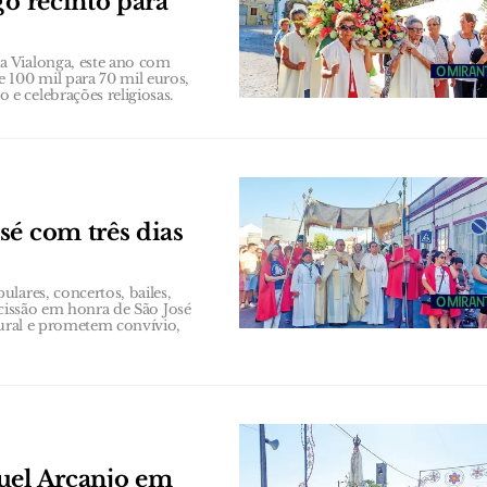
go recinto para
a Vialonga, este ano com
 100 mil para 70 mil euros,
e celebrações religiosas.
sé com três dias
lares, concertos, bailes,
rocissão em honra de São José
tural e prometem convívio,
uel Arcanjo em