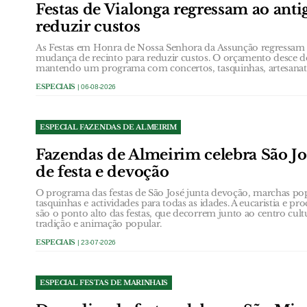
Festas de Vialonga regressam ao anti
reduzir custos
As Festas em Honra de Nossa Senhora da Assunção regressam 
mudança de recinto para reduzir custos. O orçamento desce de
mantendo um programa com concertos, tasquinhas, artesanato 
ESPECIAIS
| 06-08-2026
ESPECIAL FAZENDAS DE ALMEIRIM
Fazendas de Almeirim celebra São Jo
de festa e devoção
O programa das festas de São José junta devoção, marchas popu
tasquinhas e actividades para todas as idades. A eucaristia e p
são o ponto alto das festas, que decorrem junto ao centro cul
tradição e animação popular.
ESPECIAIS
| 23-07-2026
ESPECIAL FESTAS DE MARINHAIS