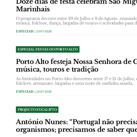
Doze dias de festa celebram São Mig
Marinhais
O programa decorre entre 29 de Julho e 9 de Agosto, reunindo 
música, folclore, dança, largadas de touros e actividades para d
ESPECIAIS
| 23-07-2026
ESPECIAL FESTAS DO PORTO ALTO
Porto Alto festeja Nossa Senhora d
música, touros e tradição
As festividades no Porto Alto decorrem entre 17 e 21 de Julho,
folclore, artesanato, largadas e uma noite de sardinha assada.
ESPECIAIS
| 16-07-2026
PROJECTO EUCALIPTO
António Nunes: “Portugal não precis
organismos; precisamos de saber q