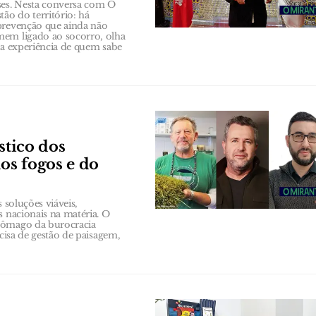
es. Nesta conversa com O
ão do território: há
 prevenção que ainda não
mem ligado ao socorro, olha
m a experiência de quem sabe
stico dos
dos fogos e do
 soluções viáveis,
s nacionais na matéria. O
stômago da burocracia
ecisa de gestão de paisagem,