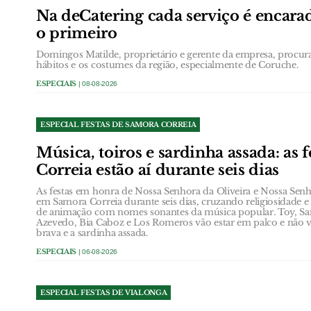
Na deCatering cada serviço é encara
o primeiro
Domingos Matilde, proprietário e gerente da empresa, procura
hábitos e os costumes da região, especialmente de Coruche.
ESPECIAIS
| 08-08-2026
ESPECIAL FESTAS DE SAMORA CORREIA
Música, toiros e sardinha assada: as 
Correia estão aí durante seis dias
As festas em honra de Nossa Senhora da Oliveira e Nossa Se
em Samora Correia durante seis dias, cruzando religiosidade 
de animação com nomes sonantes da música popular. Toy, San
Azevedo, Bia Caboz e Los Romeros vão estar em palco e não v
brava e a sardinha assada.
ESPECIAIS
| 06-08-2026
ESPECIAL FESTAS DE VIALONGA