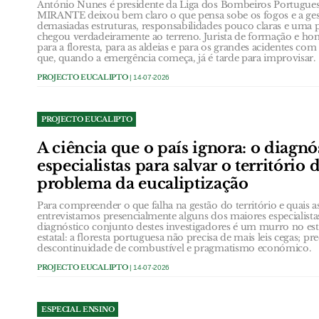
António Nunes é presidente da Liga dos Bombeiros Portugues
MIRANTE deixou bem claro o que pensa sobe os fogos e a gest
demasiadas estruturas, responsabilidades pouco claras e uma
chegou verdadeiramente ao terreno. Jurista de formação e ho
para a floresta, para as aldeias e para os grandes acidentes co
que, quando a emergência começa, já é tarde para improvisar.
PROJECTO EUCALIPTO
| 14-07-2026
PROJECTO EUCALIPTO
A ciência que o país ignora: o diagnó
especialistas para salvar o território 
problema da eucaliptização
Para compreender o que falha na gestão do território e quais as
entrevistamos presencialmente alguns dos maiores especialista
diagnóstico conjunto destes investigadores é um murro no e
estatal: a floresta portuguesa não precisa de mais leis cegas; pr
descontinuidade de combustível e pragmatismo económico.
PROJECTO EUCALIPTO
| 14-07-2026
ESPECIAL ENSINO