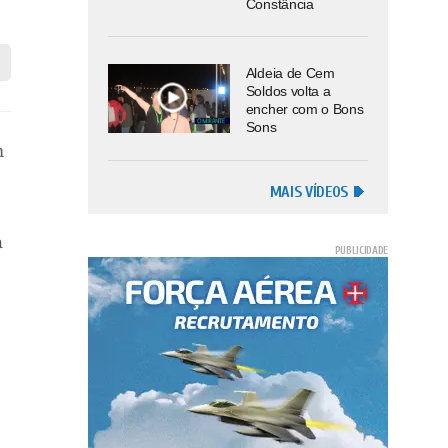
Constância
Aldeia de Cem
Soldos volta a
encher com o Bons
Sons
m
MAIS VÍDEOS
a
s