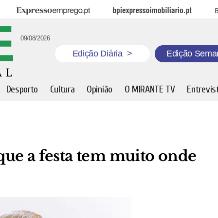
Expresso Emprego
BPI Expresso Imobiliário
B
09/08/2026
Edição Diária
>
Edição Sema
Desporto
Cultura
Opinião
O MIRANTE TV
Entrevis
ue a festa tem muito onde