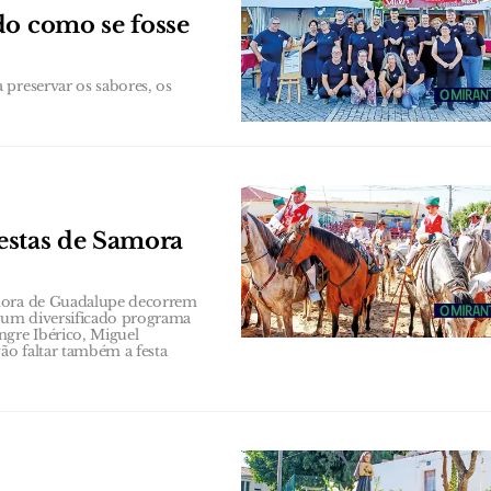
do como se fosse
 preservar os sabores, os
festas de Samora
nhora de Guadalupe decorrem
e um diversificado programa
gre Ibérico, Miguel
ão faltar também a festa