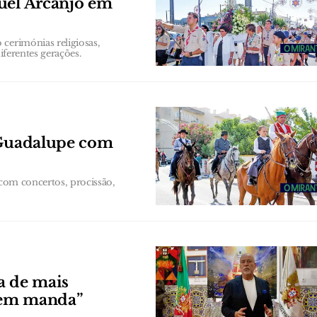
uel Arcanjo em
cerimónias religiosas,
iferentes gerações.
e Guadalupe com
 com concertos, procissão,
a de mais
uem manda”