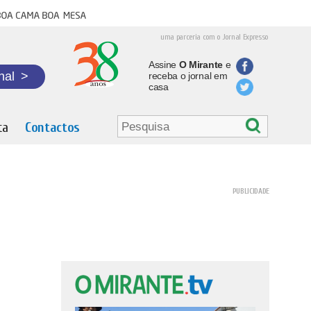
oa cama boa mesa
uma parceria com o Jornal Expresso
Assine
O Mirante
e
nal
>
receba o jornal em
casa
ta
Contactos