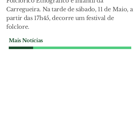
Folclórico Etnográfico e Infantil da
Carregueira. Na tarde de sábado, 11 de Maio, a
partir das 17h45, decorre um festival de
folclore.
Mais Notícias
ESPECIAL FESTAS DE SAMORA CORREIA
Música, toiros e sardinha
assada: as festas de Samora
Correia estão aí durante seis
dias
As festas em honra de Nossa Senhora da
Oliveira e Nossa Senhora de Guadalupe
decorrem em Samora Correia durante
seis dias, cruzando religiosidade e um
diversificado programa de animação com
nomes sonantes da música popular. Toy,
Sangre Ibérico, Miguel Azevedo, Bia
Caboz e Los Romeros vão estar em palco
e não vão faltar também a festa brava e a
sardinha assada.