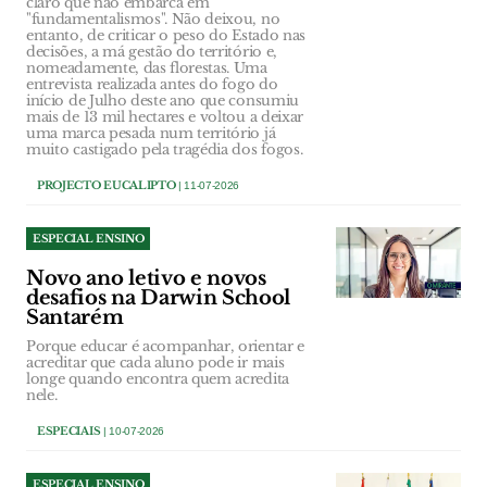
claro que não embarca em
"fundamentalismos". Não deixou, no
entanto, de criticar o peso do Estado nas
decisões, a má gestão do território e,
nomeadamente, das florestas. Uma
entrevista realizada antes do fogo do
início de Julho deste ano que consumiu
mais de 13 mil hectares e voltou a deixar
uma marca pesada num território já
muito castigado pela tragédia dos fogos.
PROJECTO EUCALIPTO
| 11-07-2026
ESPECIAL ENSINO
Novo ano letivo e novos
desafios na Darwin School
Santarém
Porque educar é acompanhar, orientar e
acreditar que cada aluno pode ir mais
longe quando encontra quem acredita
nele.
ESPECIAIS
| 10-07-2026
ESPECIAL ENSINO