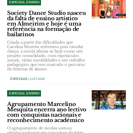
ESPECIAL ENSINO
Society Dance Studio nasceu
da falta de ensino artístico
em Almeirim e hoje é uma
referência na formação de
bailarinos
Criada a partir das dificuldades que
Carolina Moreira enfrentou para estudar
dança, a escola afirma-se hoje como um
projeto consolidado, com espetáculos
anuais, várias modalidades e um trabalho
pedagógico que tem marcado o percurso
de dezenas de alunos.
ESPECIAIS
| 11-07-2026
ESPECIAL ENSINO
Agrupamento Marcelino
Mesquita encerra ano lectivo
com conquistas nacionais e
reconhecimento académico
O agrupamento de escolas somou
vitórias nacionais em concursos de Artes,