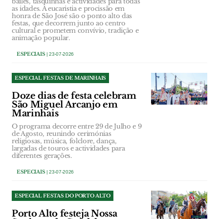
bailes, tasquinhas e actividades para todas
as idades. A eucaristia e procissão em
honra de São José são o ponto alto das
festas, que decorrem junto ao centro
cultural e prometem convívio, tradição e
animação popular.
ESPECIAIS
| 23-07-2026
ESPECIAL FESTAS DE MARINHAIS
Doze dias de festa celebram
São Miguel Arcanjo em
Marinhais
O programa decorre entre 29 de Julho e 9
de Agosto, reunindo cerimónias
religiosas, música, folclore, dança,
largadas de touros e actividades para
diferentes gerações.
ESPECIAIS
| 23-07-2026
ESPECIAL FESTAS DO PORTO ALTO
Porto Alto festeja Nossa