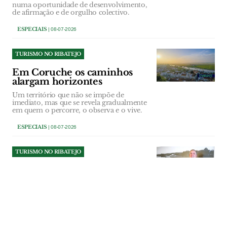
numa oportunidade de desenvolvimento,
de afirmação e de orgulho colectivo.
ESPECIAIS
| 08-07-2026
TURISMO NO RIBATEJO
Em Coruche os caminhos
alargam horizontes
Um território que não se impõe de
imediato, mas que se revela gradualmente
em quem o percorre, o observa e o vive.
ESPECIAIS
| 08-07-2026
TURISMO NO RIBATEJO
Abrantes é um território
para descobrir, viver e sentir
Ponto de passagem para muitos,
transforma-se em lugar de regresso para
quem descobre o que o concelho tem
para oferecer.