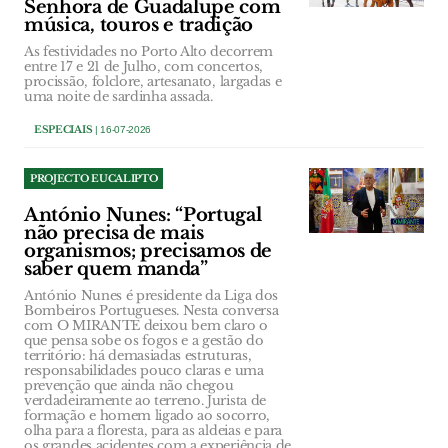
Senhora de Guadalupe com
música, touros e tradição
As festividades no Porto Alto decorrem
entre 17 e 21 de Julho, com concertos,
procissão, folclore, artesanato, largadas e
uma noite de sardinha assada.
ESPECIAIS
| 16-07-2026
PROJECTO EUCALIPTO
António Nunes: “Portugal
não precisa de mais
organismos; precisamos de
saber quem manda”
António Nunes é presidente da Liga dos
Bombeiros Portugueses. Nesta conversa
com O MIRANTE deixou bem claro o
que pensa sobe os fogos e a gestão do
território: há demasiadas estruturas,
responsabilidades pouco claras e uma
prevenção que ainda não chegou
verdadeiramente ao terreno. Jurista de
formação e homem ligado ao socorro,
olha para a floresta, para as aldeias e para
os grandes acidentes com a experiência de