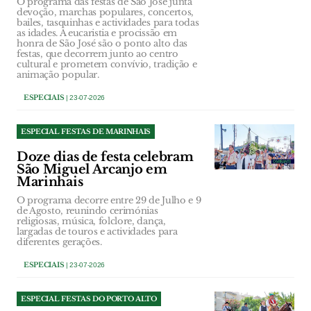
O programa das festas de São José junta
devoção, marchas populares, concertos,
bailes, tasquinhas e actividades para todas
as idades. A eucaristia e procissão em
honra de São José são o ponto alto das
festas, que decorrem junto ao centro
cultural e prometem convívio, tradição e
animação popular.
ESPECIAIS
| 23-07-2026
ESPECIAL FESTAS DE MARINHAIS
Doze dias de festa celebram
São Miguel Arcanjo em
Marinhais
O programa decorre entre 29 de Julho e 9
de Agosto, reunindo cerimónias
religiosas, música, folclore, dança,
largadas de touros e actividades para
diferentes gerações.
ESPECIAIS
| 23-07-2026
ESPECIAL FESTAS DO PORTO ALTO