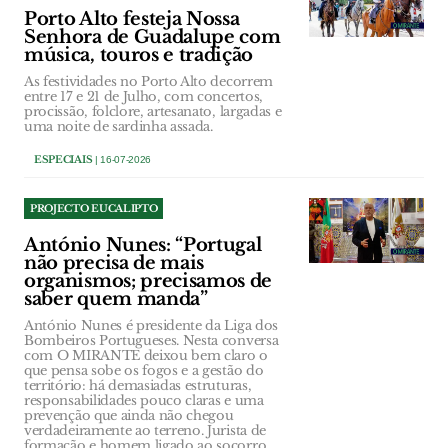
Porto Alto festeja Nossa
Senhora de Guadalupe com
música, touros e tradição
As festividades no Porto Alto decorrem
entre 17 e 21 de Julho, com concertos,
procissão, folclore, artesanato, largadas e
uma noite de sardinha assada.
ESPECIAIS
| 16-07-2026
PROJECTO EUCALIPTO
António Nunes: “Portugal
não precisa de mais
organismos; precisamos de
saber quem manda”
António Nunes é presidente da Liga dos
Bombeiros Portugueses. Nesta conversa
com O MIRANTE deixou bem claro o
que pensa sobe os fogos e a gestão do
território: há demasiadas estruturas,
responsabilidades pouco claras e uma
prevenção que ainda não chegou
verdadeiramente ao terreno. Jurista de
formação e homem ligado ao socorro,