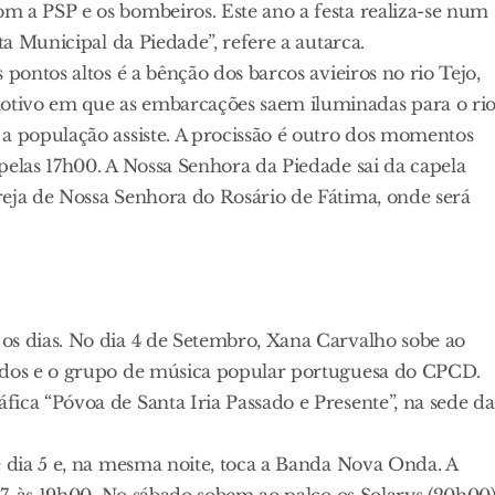
m a PSP e os bombeiros. Este ano a festa realiza-se num
ta Municipal da Piedade”, refere a autarca.
pontos altos é a bênção dos barcos avieiros no rio Tejo,
tivo em que as embarcações saem iluminadas para o rio
 a população assiste. A procissão é outro dos momentos
pelas 17h00. A Nossa Senhora da Piedade sai da capela
reja de Nossa Senhora do Rosário de Fátima, onde será
os dias. No dia 4 de Setembro, Xana Carvalho sobe ao
nados e o grupo de música popular portuguesa do CPCD.
ica “Póvoa de Santa Iria Passado e Presente”, na sede da
e dia 5 e, na mesma noite, toca a Banda Nova Onda. A
 7, às 19h00. No sábado sobem ao palco os Solarys (20h00)