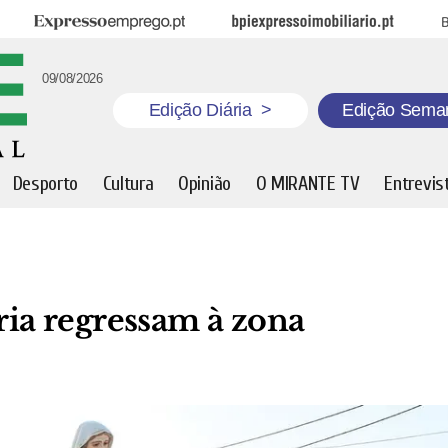
Expresso Emprego
BPI Expresso Imobiliário
B
09/08/2026
Edição Diária
>
Edição Sema
Desporto
Cultura
Opinião
O MIRANTE TV
Entrevis
ria regressam à zona