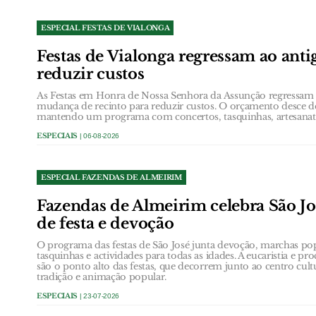
ESPECIAL FESTAS DE VIALONGA
Festas de Vialonga regressam ao anti
reduzir custos
As Festas em Honra de Nossa Senhora da Assunção regressam 
mudança de recinto para reduzir custos. O orçamento desce de
mantendo um programa com concertos, tasquinhas, artesanato 
ESPECIAIS
| 06-08-2026
ESPECIAL FAZENDAS DE ALMEIRIM
Fazendas de Almeirim celebra São Jo
de festa e devoção
O programa das festas de São José junta devoção, marchas popu
tasquinhas e actividades para todas as idades. A eucaristia e p
são o ponto alto das festas, que decorrem junto ao centro cul
tradição e animação popular.
ESPECIAIS
| 23-07-2026