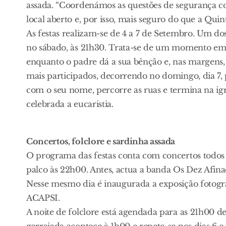
assada. “Coordenámos as questões de segurança co
local aberto e, por isso, mais seguro do que a Quin
As festas realizam-se de 4 a 7 de Setembro. Um dos 
no sábado, às 21h30. Trata-se de um momento emo
enquanto o padre dá a sua bênção e, nas margens,
mais participados, decorrendo no domingo, dia 7, 
com o seu nome, percorre as ruas e termina na ig
celebrada a eucaristia.
Concertos, folclore e sardinha assada
O programa das festas conta com concertos todos 
palco às 22h00. Antes, actua a banda Os Dez Afi
Nesse mesmo dia é inaugurada a exposição fotográf
ACAPSI.
A noite de folclore está agendada para as 21h00 d
garraiada acontece à 1h00 e repete-se nos dias 6 e