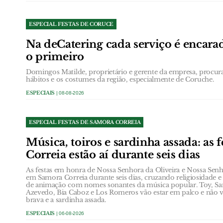
ESPECIAL FESTAS DE CORUCE
Na deCatering cada serviço é encara
o primeiro
Domingos Matilde, proprietário e gerente da empresa, procura
hábitos e os costumes da região, especialmente de Coruche.
ESPECIAIS
| 08-08-2026
ESPECIAL FESTAS DE SAMORA CORREIA
Música, toiros e sardinha assada: as 
Correia estão aí durante seis dias
As festas em honra de Nossa Senhora da Oliveira e Nossa Se
em Samora Correia durante seis dias, cruzando religiosidade 
de animação com nomes sonantes da música popular. Toy, San
Azevedo, Bia Caboz e Los Romeros vão estar em palco e não v
brava e a sardinha assada.
ESPECIAIS
| 06-08-2026