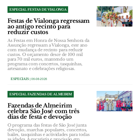
ESPECIAL FESTAS DE VIALONGA
Festas de Vialonga regressam
ao antigo recinto para
reduzir custos
As Festas em Honra de Nossa Senhora da
Assunção regressam a Vialonga, este ano
com mudança de recinto para reduzir
custos. O orçamento desce de 100 mil
para 70 mil euros, mantendo um
programa com concertos, tasquinhas,
artesanato e celebrações religiosas.
ESPECIAIS
| 06-08-2026
ESPECIAL FAZENDAS DE ALMEIRIM
Fazendas de Almeirim
celebra São José com três
dias de festa e devoção
O programa das festas de São José junta
devoção, marchas populares, concertos,
bailes, tasquinhas e actividades para todas
as idades. A eucaristia e procissão em