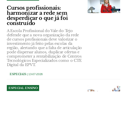
Cursos profissionais:
harmonizar a rede sem
desperdiçar o que já foi
construído
A Escola Profissional do Vale do Tejo
defende que a nova organização da rede
de cursos profissionais deve valorizar o
investimento já feito pelas escolas da
região, alertando que a falta de articulação
pode dispersar alunos, duplicar ofertas e
comprometer a rentabilização de Centros
Tecnológicos Especializados como o CTE
Digital da EPVT.
ESPECIAIS
| 13-07-2026
ESPECIAL ENSINO
Politécnico de Tomar
reforça oferta formativa e
novas residências
universitárias
O Instituto Politécnico de Tomar prepara
o novo ano lectivo com uma oferta