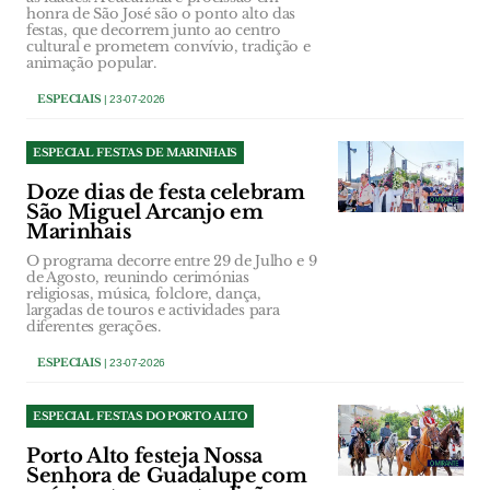
honra de São José são o ponto alto das
festas, que decorrem junto ao centro
cultural e prometem convívio, tradição e
animação popular.
ESPECIAIS
| 23-07-2026
ESPECIAL FESTAS DE MARINHAIS
Doze dias de festa celebram
São Miguel Arcanjo em
Marinhais
O programa decorre entre 29 de Julho e 9
de Agosto, reunindo cerimónias
religiosas, música, folclore, dança,
largadas de touros e actividades para
diferentes gerações.
ESPECIAIS
| 23-07-2026
ESPECIAL FESTAS DO PORTO ALTO
Porto Alto festeja Nossa
Senhora de Guadalupe com