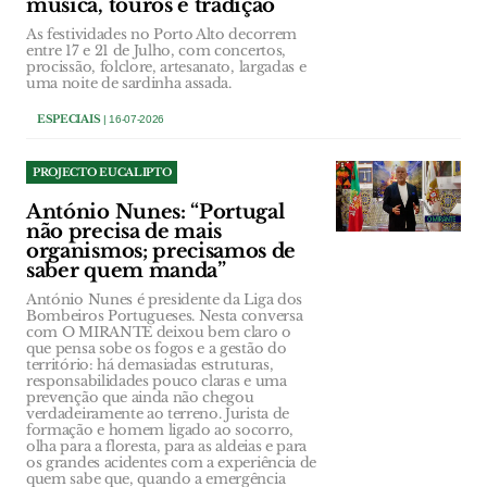
música, touros e tradição
As festividades no Porto Alto decorrem
entre 17 e 21 de Julho, com concertos,
procissão, folclore, artesanato, largadas e
uma noite de sardinha assada.
ESPECIAIS
| 16-07-2026
PROJECTO EUCALIPTO
António Nunes: “Portugal
não precisa de mais
organismos; precisamos de
saber quem manda”
António Nunes é presidente da Liga dos
Bombeiros Portugueses. Nesta conversa
com O MIRANTE deixou bem claro o
que pensa sobe os fogos e a gestão do
território: há demasiadas estruturas,
responsabilidades pouco claras e uma
prevenção que ainda não chegou
verdadeiramente ao terreno. Jurista de
formação e homem ligado ao socorro,
olha para a floresta, para as aldeias e para
os grandes acidentes com a experiência de
quem sabe que, quando a emergência