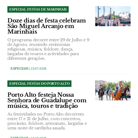
ESPECIAL FESTAS DE MARINHAIS
Doze dias de festa celebram
São Miguel Arcanjo em
Marinhais
O programa decorre entre 29 de Julho e 9
de Agosto, reunindo cerimónias
religiosas, música, folclore, dança,
largadas de touros e actividades para
diferentes gerações.
ESPECIAIS
| 23-07-2026
ESPECIAL FESTAS DO PORTO ALTO
Porto Alto festeja Nossa
Senhora de Guadalupe com
música, touros e tradição
As festividades no Porto Alto decorrem
entre 17 e 21 de Julho, com concertos,
procissão, folclore, artesanato, largadas e
uma noite de sardinha assada.