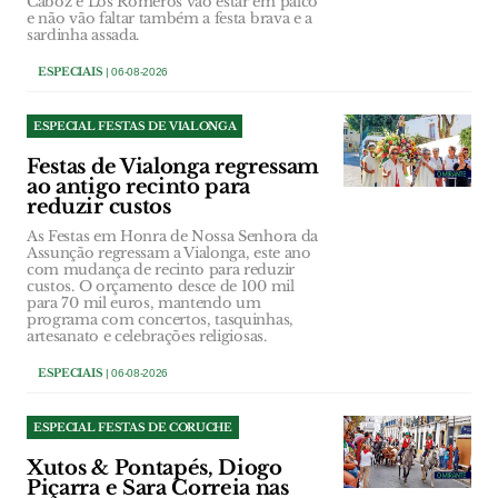
Caboz e Los Romeros vão estar em palco
e não vão faltar também a festa brava e a
sardinha assada.
ESPECIAIS
| 06-08-2026
ESPECIAL FESTAS DE VIALONGA
Festas de Vialonga regressam
ao antigo recinto para
reduzir custos
As Festas em Honra de Nossa Senhora da
Assunção regressam a Vialonga, este ano
com mudança de recinto para reduzir
custos. O orçamento desce de 100 mil
para 70 mil euros, mantendo um
programa com concertos, tasquinhas,
artesanato e celebrações religiosas.
ESPECIAIS
| 06-08-2026
ESPECIAL FESTAS DE CORUCHE
Xutos & Pontapés, Diogo
Piçarra e Sara Correia nas