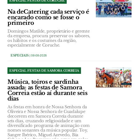
ESPECIAL FESTAS DE CORUCHE
Na deCatering cada serviço é
encarado como se fosse o
primeiro
Domingos Matilde, proprietário e gerente
da empresa, procura preservar os sabores,
os hábitos e os costumes da região,
especialmente de Coruche.
ESPECIAIS
| 08-08-2026
ESPECIAL FESTAS DE SAMORA CORREIA
Música, toiros e sardinha
assada: as festas de Samora
Correia estão aí durante seis
dias
As festas em honra de Nossa Senhora da
Oliveira e Nossa Senhora de Guadalupe
decorrem em Samora Correia durante
seis dias, cruzando religiosidade e um
diversificado programa de animação com
nomes sonantes da música popular. Toy,
Sangre Ibérico, Miguel Azevedo, Bia