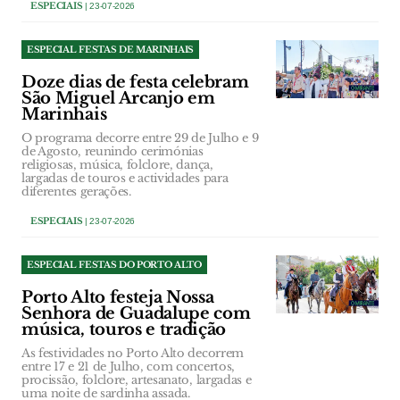
ESPECIAIS
| 23-07-2026
ESPECIAL FESTAS DE MARINHAIS
Doze dias de festa celebram
São Miguel Arcanjo em
Marinhais
O programa decorre entre 29 de Julho e 9
de Agosto, reunindo cerimónias
religiosas, música, folclore, dança,
largadas de touros e actividades para
diferentes gerações.
ESPECIAIS
| 23-07-2026
ESPECIAL FESTAS DO PORTO ALTO
Porto Alto festeja Nossa
Senhora de Guadalupe com
música, touros e tradição
As festividades no Porto Alto decorrem
entre 17 e 21 de Julho, com concertos,
procissão, folclore, artesanato, largadas e
uma noite de sardinha assada.