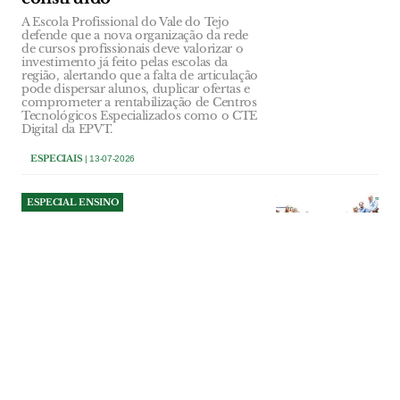
A Escola Profissional do Vale do Tejo
defende que a nova organização da rede
de cursos profissionais deve valorizar o
investimento já feito pelas escolas da
região, alertando que a falta de articulação
pode dispersar alunos, duplicar ofertas e
comprometer a rentabilização de Centros
Tecnológicos Especializados como o CTE
Digital da EPVT.
ESPECIAIS
| 13-07-2026
ESPECIAL ENSINO
Politécnico de Tomar
reforça oferta formativa e
novas residências
universitárias
O Instituto Politécnico de Tomar prepara
o novo ano lectivo com uma oferta
diversificada de cursos superiores,
mestrados e microcredenciações,
apostando numa formação prática,
próxima e alinhada com as exigências do
mercado de trabalho.