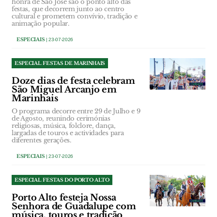
honra de São José são o ponto alto das
festas, que decorrem junto ao centro
cultural e prometem convívio, tradição e
animação popular.
ESPECIAIS
| 23-07-2026
ESPECIAL FESTAS DE MARINHAIS
Doze dias de festa celebram
São Miguel Arcanjo em
Marinhais
O programa decorre entre 29 de Julho e 9
de Agosto, reunindo cerimónias
religiosas, música, folclore, dança,
largadas de touros e actividades para
diferentes gerações.
ESPECIAIS
| 23-07-2026
ESPECIAL FESTAS DO PORTO ALTO
Porto Alto festeja Nossa
Senhora de Guadalupe com
música, touros e tradição