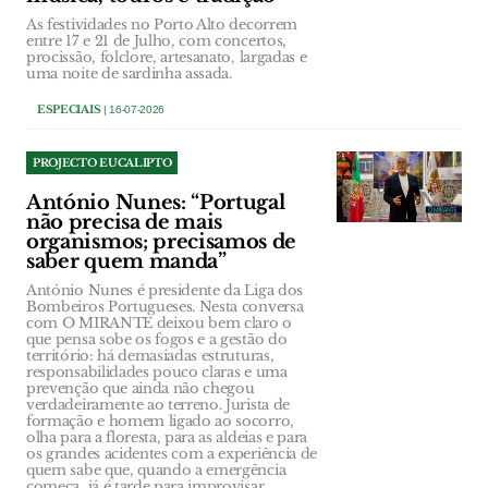
As festividades no Porto Alto decorrem
entre 17 e 21 de Julho, com concertos,
procissão, folclore, artesanato, largadas e
uma noite de sardinha assada.
ESPECIAIS
| 16-07-2026
PROJECTO EUCALIPTO
António Nunes: “Portugal
não precisa de mais
organismos; precisamos de
saber quem manda”
António Nunes é presidente da Liga dos
Bombeiros Portugueses. Nesta conversa
com O MIRANTE deixou bem claro o
que pensa sobe os fogos e a gestão do
território: há demasiadas estruturas,
responsabilidades pouco claras e uma
prevenção que ainda não chegou
verdadeiramente ao terreno. Jurista de
formação e homem ligado ao socorro,
olha para a floresta, para as aldeias e para
os grandes acidentes com a experiência de
quem sabe que, quando a emergência
começa, já é tarde para improvisar.