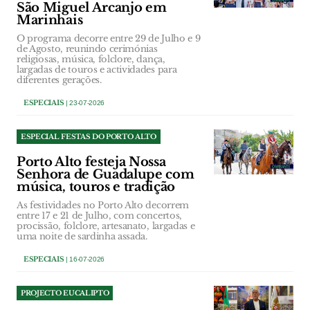
São Miguel Arcanjo em
Marinhais
O programa decorre entre 29 de Julho e 9
de Agosto, reunindo cerimónias
religiosas, música, folclore, dança,
largadas de touros e actividades para
diferentes gerações.
ESPECIAIS
| 23-07-2026
ESPECIAL FESTAS DO PORTO ALTO
Porto Alto festeja Nossa
Senhora de Guadalupe com
música, touros e tradição
As festividades no Porto Alto decorrem
entre 17 e 21 de Julho, com concertos,
procissão, folclore, artesanato, largadas e
uma noite de sardinha assada.
ESPECIAIS
| 16-07-2026
PROJECTO EUCALIPTO