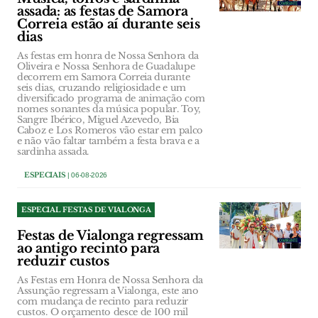
assada: as festas de Samora
Correia estão aí durante seis
dias
As festas em honra de Nossa Senhora da
Oliveira e Nossa Senhora de Guadalupe
decorrem em Samora Correia durante
seis dias, cruzando religiosidade e um
diversificado programa de animação com
nomes sonantes da música popular. Toy,
Sangre Ibérico, Miguel Azevedo, Bia
Caboz e Los Romeros vão estar em palco
e não vão faltar também a festa brava e a
sardinha assada.
ESPECIAIS
| 06-08-2026
ESPECIAL FESTAS DE VIALONGA
Festas de Vialonga regressam
ao antigo recinto para
reduzir custos
As Festas em Honra de Nossa Senhora da
Assunção regressam a Vialonga, este ano
com mudança de recinto para reduzir
custos. O orçamento desce de 100 mil