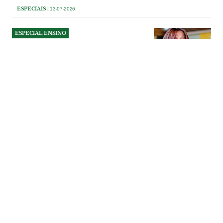
ESPECIAIS
| 13-07-2026
ESPECIAL ENSINO
Prepara o teu Futuro
Agrupamento de Escolas Nuno de Santa
Maria, em Tomar, proporciona um
percurso educativo completo e uma
preparação sólida para o futuro.
ESPECIAIS
| 13-07-2026
ESPECIAL ENSINO
Cursos profissionais:
harmonizar a rede sem
desperdiçar o que já foi
construído
A Escola Profissional do Vale do Tejo
defende que a nova organização da rede
de cursos profissionais deve valorizar o
investimento já feito pelas escolas da
região, alertando que a falta de articulação