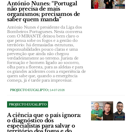
António Nunes: “Portugal
não precisa de mais
organismos; precisamos de
saber quem manda”
António Nunes é presidente da Liga dos
Bombeiros Portugueses. Nesta conversa
com O MIRANTE deixou bem claro o
que pensa sobe os fogos e a gestão do
território: há demasiadas estruturas,
responsabilidades pouco claras e uma
prevenção que ainda não chegou
verdadeiramente ao terreno. Jurista de
formação e homem ligado ao socorro,
olha para a floresta, para as aldeias e para
os grandes acidentes com a experiência de
quem sabe que, quando a emergência
começa, já é tarde para improvisar.
PROJECTO EUCALIPTO
| 14-07-2026
PROJECTO EUCALIPTO
A ciência que o país ignora:
o diagnóstico dos
especialistas para salvar o
território dos fogos e do