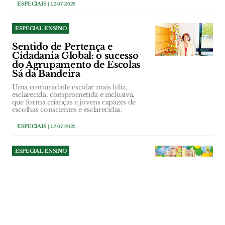
ESPECIAIS
| 12-07-2026
ESPECIAL ENSINO
Sentido de Pertença e
Cidadania Global: o sucesso
do Agrupamento de Escolas
Sá da Bandeira
Uma comunidade escolar mais feliz,
esclarecida, comprometida e inclusiva,
que forma crianças e jovens capazes de
escolhas conscientes e esclarecidas.
ESPECIAIS
| 12-07-2026
ESPECIAL ENSINO
O Ensino: se é complicado,
só é necessário
descomplicar!
O Ensino não é um processo fácil, nem
para os professores nem para os alunos…,
mas todos temos que nos reinventar e
adaptar diariamente!