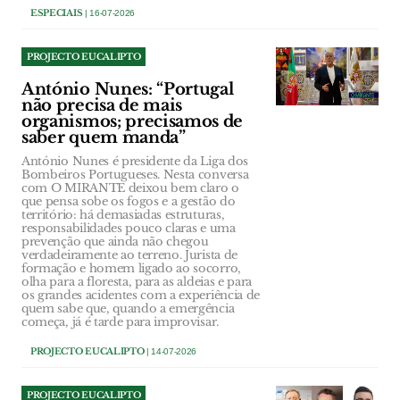
ESPECIAIS
| 16-07-2026
PROJECTO EUCALIPTO
António Nunes: “Portugal
não precisa de mais
organismos; precisamos de
saber quem manda”
António Nunes é presidente da Liga dos
Bombeiros Portugueses. Nesta conversa
com O MIRANTE deixou bem claro o
que pensa sobe os fogos e a gestão do
território: há demasiadas estruturas,
responsabilidades pouco claras e uma
prevenção que ainda não chegou
verdadeiramente ao terreno. Jurista de
formação e homem ligado ao socorro,
olha para a floresta, para as aldeias e para
os grandes acidentes com a experiência de
quem sabe que, quando a emergência
começa, já é tarde para improvisar.
PROJECTO EUCALIPTO
| 14-07-2026
PROJECTO EUCALIPTO