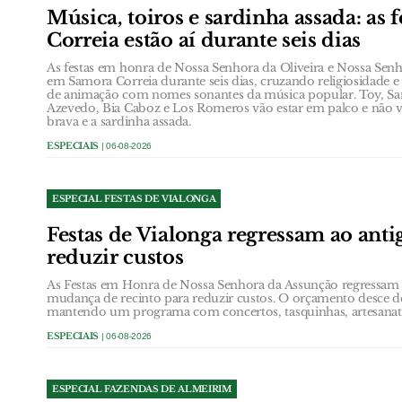
Música, toiros e sardinha assada: as 
Correia estão aí durante seis dias
As festas em honra de Nossa Senhora da Oliveira e Nossa Se
em Samora Correia durante seis dias, cruzando religiosidade 
de animação com nomes sonantes da música popular. Toy, San
Azevedo, Bia Caboz e Los Romeros vão estar em palco e não v
brava e a sardinha assada.
ESPECIAIS
| 06-08-2026
ESPECIAL FESTAS DE VIALONGA
Festas de Vialonga regressam ao anti
reduzir custos
As Festas em Honra de Nossa Senhora da Assunção regressam 
mudança de recinto para reduzir custos. O orçamento desce de
mantendo um programa com concertos, tasquinhas, artesanato 
ESPECIAIS
| 06-08-2026
ESPECIAL FAZENDAS DE ALMEIRIM