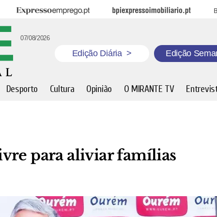
Expresso Emprego
BPI Expresso Imobiliário
B
07/08/2026
Edição Diária
>
Edição Sema
Desporto
Cultura
Opinião
O MIRANTE TV
Entrevis
re para aliviar famílias