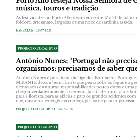
Porto Alto festeja Nossa Senhora d
música, touros e tradição
As festividades no Porto Alto decorrem entre 17 e 21 de Julho,
folclore, artesanato, largadas e uma noite de sardinha assada.
ESPECIAIS
| 16-07-2026
PROJECTO EUCALIPTO
António Nunes: “Portugal não precis
organismos; precisamos de saber q
António Nunes é presidente da Liga dos Bombeiros Portugues
MIRANTE deixou bem claro o que pensa sobe os fogos e a gest
demasiadas estruturas, responsabilidades pouco claras e uma
chegou verdadeiramente ao terreno. Jurista de formação e ho
para a floresta, para as aldeias e para os grandes acidentes co
que, quando a emergência começa, já é tarde para improvisar.
PROJECTO EUCALIPTO
| 14-07-2026
PROJECTO EUCALIPTO