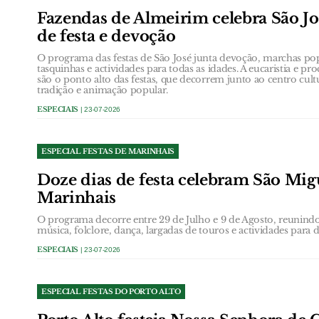
Fazendas de Almeirim celebra São Jo
de festa e devoção
O programa das festas de São José junta devoção, marchas popu
tasquinhas e actividades para todas as idades. A eucaristia e p
são o ponto alto das festas, que decorrem junto ao centro cul
tradição e animação popular.
ESPECIAIS
| 23-07-2026
ESPECIAL FESTAS DE MARINHAIS
Doze dias de festa celebram São Mig
Marinhais
O programa decorre entre 29 de Julho e 9 de Agosto, reunindo 
música, folclore, dança, largadas de touros e actividades para d
ESPECIAIS
| 23-07-2026
ESPECIAL FESTAS DO PORTO ALTO