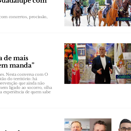
e Guadalupe com
 com concertos, procissão,
a de mais
uem manda”
es. Nesta conversa com O
ão do território: há
 prevenção que ainda não
mem ligado ao socorro, olha
m a experiência de quem sabe