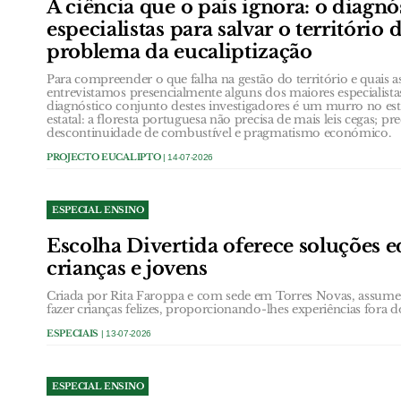
A ciência que o país ignora: o diagnó
especialistas para salvar o território 
problema da eucaliptização
Para compreender o que falha na gestão do território e quais as
entrevistamos presencialmente alguns dos maiores especialista
diagnóstico conjunto destes investigadores é um murro no e
estatal: a floresta portuguesa não precisa de mais leis cegas; pr
descontinuidade de combustível e pragmatismo económico.
PROJECTO EUCALIPTO
| 14-07-2026
ESPECIAL ENSINO
Escolha Divertida oferece soluções e
crianças e jovens
Criada por Rita Faroppa e com sede em Torres Novas, assume
fazer crianças felizes, proporcionando-lhes experiências fora d
ESPECIAIS
| 13-07-2026
ESPECIAL ENSINO