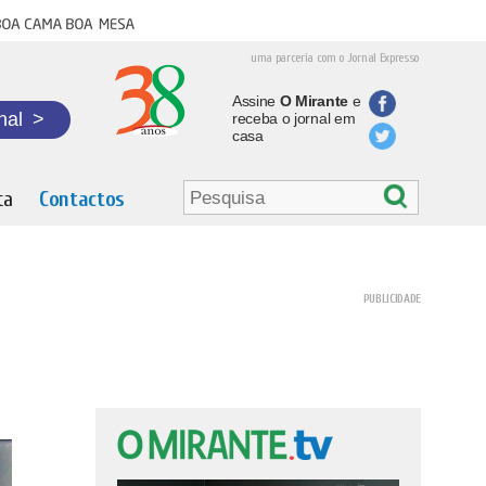
oa cama boa mesa
uma parceria com o Jornal Expresso
Assine
O Mirante
e
nal
>
receba o jornal em
casa
ta
Contactos