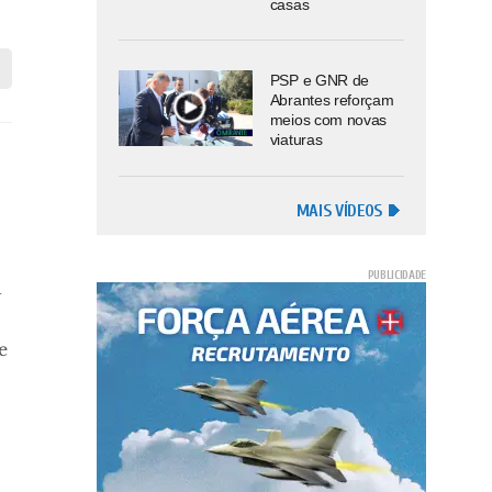
casas
PSP e GNR de
Abrantes reforçam
meios com novas
viaturas
MAIS VÍDEOS
u
s
e