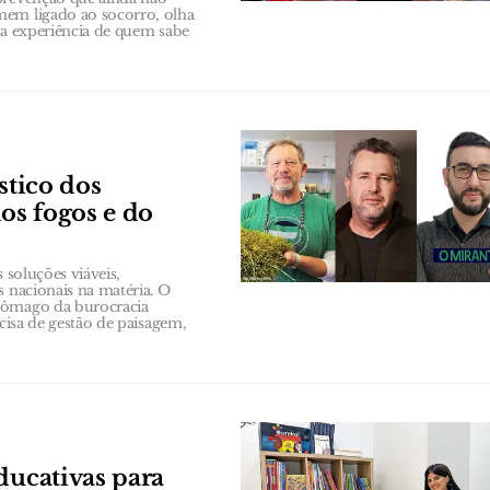
mem ligado ao socorro, olha
m a experiência de quem sabe
stico dos
dos fogos e do
 soluções viáveis,
s nacionais na matéria. O
stômago da burocracia
ecisa de gestão de paisagem,
ducativas para