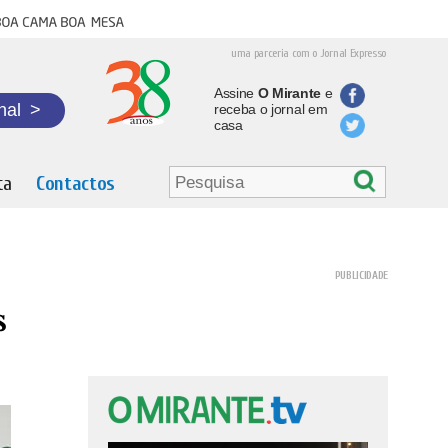
oa cama boa mesa
uma parceria com o Jornal Expresso
Assine
O Mirante
e
nal
>
receba o jornal em
casa
ta
Contactos
s