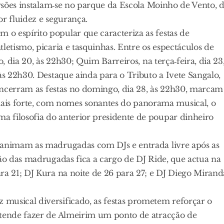
ersões instalam‑se no parque da Escola Moinho de Vento, 
or fluidez e segurança.
o espírito popular que caracteriza as festas de
letismo, picaria e tasquinhas. Entre os espectáculos de
o, dia 20, às 22h30; Quim Barreiros, na terça‑feira, dia 23
às 22h30. Destaque ainda para o Tributo a Ivete Sangalo,
e encerram as festas no domingo, dia 28, às 22h30, marcam
is forte, com nomes sonantes do panorama musical, o
 filosofia do anterior presidente de poupar dinheiro
, animam as madrugadas com DJs e entrada livre após as
ção das madrugadas fica a cargo de DJ Ride, que actua na
ra 21; DJ Kura na noite de 26 para 27; e DJ Diego Mirand
musical diversificado, as festas prometem reforçar o
etende fazer de Almeirim um ponto de atracção de