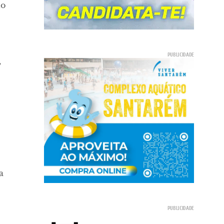
do
,
a