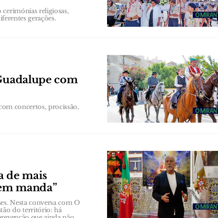
cerimónias religiosas,
iferentes gerações.
e Guadalupe com
 com concertos, procissão,
a de mais
uem manda”
es. Nesta conversa com O
ão do território: há
 prevenção que ainda não