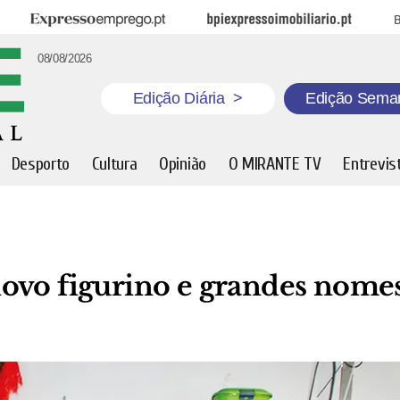
Expresso Emprego
BPI Expresso Imobiliário
B
08/08/2026
Edição Diária
>
Edição Sema
Desporto
Cultura
Opinião
O MIRANTE TV
Entrevis
ovo figurino e grandes nome