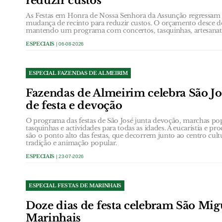
reduzir custos
As Festas em Honra de Nossa Senhora da Assunção regressam 
mudança de recinto para reduzir custos. O orçamento desce de
mantendo um programa com concertos, tasquinhas, artesanato 
ESPECIAIS
| 06-08-2026
ESPECIAL FAZENDAS DE ALMEIRIM
Fazendas de Almeirim celebra São Jo
de festa e devoção
O programa das festas de São José junta devoção, marchas popu
tasquinhas e actividades para todas as idades. A eucaristia e p
são o ponto alto das festas, que decorrem junto ao centro cul
tradição e animação popular.
ESPECIAIS
| 23-07-2026
ESPECIAL FESTAS DE MARINHAIS
Doze dias de festa celebram São Mig
Marinhais