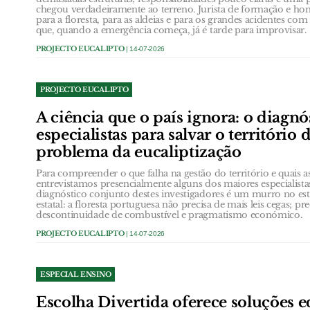
chegou verdadeiramente ao terreno. Jurista de formação e ho
para a floresta, para as aldeias e para os grandes acidentes co
que, quando a emergência começa, já é tarde para improvisar.
PROJECTO EUCALIPTO
| 14-07-2026
PROJECTO EUCALIPTO
A ciência que o país ignora: o diagnó
especialistas para salvar o território 
problema da eucaliptização
Para compreender o que falha na gestão do território e quais as
entrevistamos presencialmente alguns dos maiores especialista
diagnóstico conjunto destes investigadores é um murro no e
estatal: a floresta portuguesa não precisa de mais leis cegas; pr
descontinuidade de combustível e pragmatismo económico.
PROJECTO EUCALIPTO
| 14-07-2026
ESPECIAL ENSINO
Escolha Divertida oferece soluções e