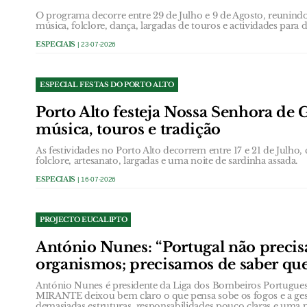
O programa decorre entre 29 de Julho e 9 de Agosto, reunindo 
música, folclore, dança, largadas de touros e actividades para d
ESPECIAIS
| 23-07-2026
ESPECIAL FESTAS DO PORTO ALTO
Porto Alto festeja Nossa Senhora d
música, touros e tradição
As festividades no Porto Alto decorrem entre 17 e 21 de Julho,
folclore, artesanato, largadas e uma noite de sardinha assada.
ESPECIAIS
| 16-07-2026
PROJECTO EUCALIPTO
António Nunes: “Portugal não precis
organismos; precisamos de saber q
António Nunes é presidente da Liga dos Bombeiros Portugues
MIRANTE deixou bem claro o que pensa sobe os fogos e a gest
demasiadas estruturas, responsabilidades pouco claras e uma