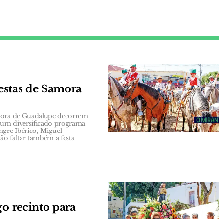
festas de Samora
nhora de Guadalupe decorrem
e um diversificado programa
gre Ibérico, Miguel
ão faltar também a festa
go recinto para