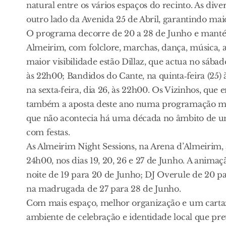
natural entre os vários espaços do recinto. As div
outro lado da Avenida 25 de Abril, garantindo mai
O programa decorre de 20 a 28 de Junho e mantém 
Almeirim, com folclore, marchas, dança, música, at
maior visibilidade estão Dillaz, que actua no sábad
às 22h00; Bandidos do Cante, na quinta‑feira (25) 
na sexta‑feira, dia 26, às 22h00. Os Vizinhos, qu
também a aposta deste ano numa programação ma
que não acontecia há uma década no âmbito de uma
com festas.
As Almeirim Night Sessions, na Arena d’Almeirim
24h00, nos dias 19, 20, 26 e 27 de Junho. A anima
noite de 19 para 20 de Junho; DJ Overule de 20 pa
na madrugada de 27 para 28 de Junho.
Com mais espaço, melhor organização e um cartaz 
ambiente de celebração e identidade local que pr