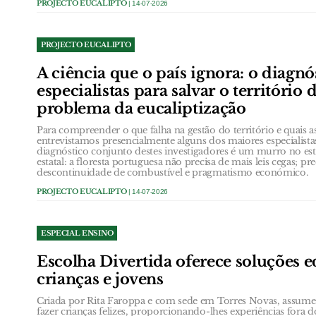
PROJECTO EUCALIPTO
| 14-07-2026
PROJECTO EUCALIPTO
A ciência que o país ignora: o diagnó
especialistas para salvar o território 
problema da eucaliptização
Para compreender o que falha na gestão do território e quais as
entrevistamos presencialmente alguns dos maiores especialista
diagnóstico conjunto destes investigadores é um murro no e
estatal: a floresta portuguesa não precisa de mais leis cegas; pr
descontinuidade de combustível e pragmatismo económico.
PROJECTO EUCALIPTO
| 14-07-2026
ESPECIAL ENSINO
Escolha Divertida oferece soluções e
crianças e jovens
Criada por Rita Faroppa e com sede em Torres Novas, assume
fazer crianças felizes, proporcionando-lhes experiências fora d