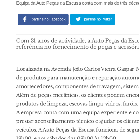
Equipa da Auto Peças da Escusa conta com mais de três décad
partilhe no Facebook
partilhe no Twitter
Com 31 anos de actividade, a Auto Peças da Es
referência no fornecimento de peças e acessór
Localizada na Avenida João Carlos Vieira Gaspar N
de produtos para manutenção e reparação automóve
amortecedores, componentes de travagem, sistemas 
Além de peças mecânicas, os clientes podem encon
produtos de limpeza, escovas limpa-vidros, faróis,
A empresa conta com uma equipa experiente e c
prestar aconselhamento técnico e ajudar os client
veículos. A Auto Peças da Escusa funciona de segu
19h00, e aos sábados das 09h00 às 13h00.