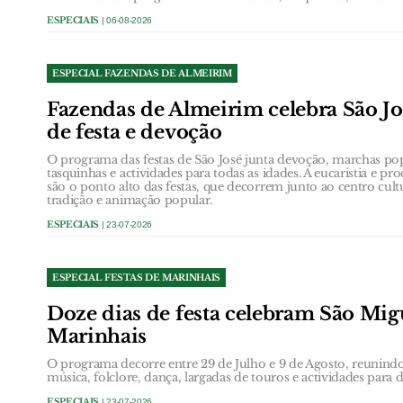
ESPECIAIS
| 06-08-2026
ESPECIAL FAZENDAS DE ALMEIRIM
Fazendas de Almeirim celebra São Jo
de festa e devoção
O programa das festas de São José junta devoção, marchas popu
tasquinhas e actividades para todas as idades. A eucaristia e p
são o ponto alto das festas, que decorrem junto ao centro cul
tradição e animação popular.
ESPECIAIS
| 23-07-2026
ESPECIAL FESTAS DE MARINHAIS
Doze dias de festa celebram São Mig
Marinhais
O programa decorre entre 29 de Julho e 9 de Agosto, reunindo 
música, folclore, dança, largadas de touros e actividades para d
ESPECIAIS
| 23-07-2026