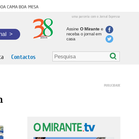
oa cama boa mesa
uma parceria com o Jornal Expresso
Assine
O Mirante
e
nal
>
receba o jornal em
casa
ta
Contactos
m