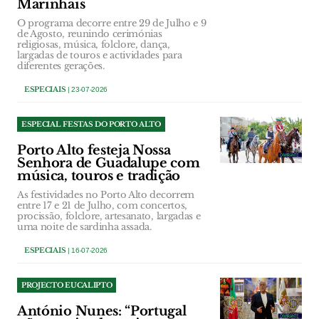
Marinhais
O programa decorre entre 29 de Julho e 9
de Agosto, reunindo cerimónias
religiosas, música, folclore, dança,
largadas de touros e actividades para
diferentes gerações.
ESPECIAIS
| 23-07-2026
ESPECIAL FESTAS DO PORTO ALTO
Porto Alto festeja Nossa
Senhora de Guadalupe com
música, touros e tradição
As festividades no Porto Alto decorrem
entre 17 e 21 de Julho, com concertos,
procissão, folclore, artesanato, largadas e
uma noite de sardinha assada.
ESPECIAIS
| 16-07-2026
PROJECTO EUCALIPTO
António Nunes: “Portugal