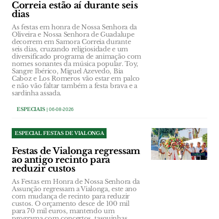
Correia estão aí durante seis
dias
As festas em honra de Nossa Senhora da
Oliveira e Nossa Senhora de Guadalupe
decorrem em Samora Correia durante
seis dias, cruzando religiosidade e um
diversificado programa de animação com
nomes sonantes da música popular. Toy,
Sangre Ibérico, Miguel Azevedo, Bia
Caboz e Los Romeros vão estar em palco
e não vão faltar também a festa brava e a
sardinha assada.
ESPECIAIS
| 06-08-2026
ESPECIAL FESTAS DE VIALONGA
Festas de Vialonga regressam
ao antigo recinto para
reduzir custos
As Festas em Honra de Nossa Senhora da
Assunção regressam a Vialonga, este ano
com mudança de recinto para reduzir
custos. O orçamento desce de 100 mil
para 70 mil euros, mantendo um
programa com concertos, tasquinhas,