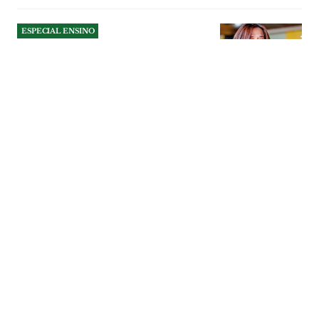
ESPECIAL ENSINO
Prepara o teu Futuro
Agrupamento de Escolas Nuno de Santa
Maria, em Tomar, proporciona um
percurso educativo completo e uma
preparação sólida para o futuro.
ESPECIAIS
| 13-07-2026
ESPECIAL ENSINO
Cursos profissionais:
harmonizar a rede sem
desperdiçar o que já foi
construído
A Escola Profissional do Vale do Tejo
defende que a nova organização da rede
de cursos profissionais deve valorizar o
investimento já feito pelas escolas da
região, alertando que a falta de articulação
pode dispersar alunos, duplicar ofertas e
comprometer a rentabilização de Centros