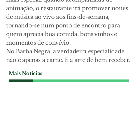
animação, o restaurante irá promover noites
de música ao vivo aos fins-de-semana,
tornando-se num ponto de encontro para
quem aprecia boa comida, bons vinhos e
momentos de convívio.
No Barba Negra, a verdadeira especialidade
não é apenas a carne. É a arte de bem receber.
Mais Notícias
ESPECIAL FESTAS DE SAMORA CORREIA
Música, toiros e sardinha
assada: as festas de Samora
Correia estão aí durante seis
dias
As festas em honra de Nossa Senhora da
Oliveira e Nossa Senhora de Guadalupe
decorrem em Samora Correia durante