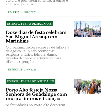
cultural e prometem convívio, tradição e
animação popular.
ESPECIAIS
| 23-07-2026
ESPECIAL FESTAS DE MARINHAIS
Doze dias de festa celebram
São Miguel Arcanjo em
Marinhais
O programa decorre entre 29 de Julho e 9
de Agosto, reunindo cerimónias
religiosas, música, folclore, dança,
largadas de touros e actividades para
diferentes gerações.
ESPECIAIS
| 23-07-2026
ESPECIAL FESTAS DO PORTO ALTO
Porto Alto festeja Nossa
Senhora de Guadalupe com
música, touros e tradição
As festividades no Porto Alto decorrem