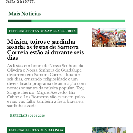
seus autores.
Mais Notícias
ESPECIAL FESTAS DE SAMORA CORREIA
Música, toiros e sardinha
assada: as festas de Samora
Correia estão aí durante seis
dias
As festas em honra de Nossa Senhora da
Oliveira e Nossa Senhora de Guadalupe
decorrem em Samora Correia durante
seis dias, cruzando religiosidade e um
diversificado programa de animação com
nomes sonantes da música popular. Toy,
Sangre Ibérico, Miguel Azevedo, Bia
Caboz e Los Romeros vão estar em palco
e não vão faltar também a festa brava e a
sardinha assada.
ESPECIAIS
| 06-08-2026
ESPECIAL FESTAS DE VIALONGA