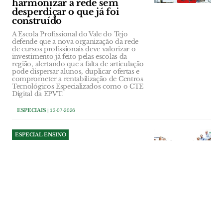
harmonizar a rede sem
desperdiçar o que já foi
construído
A Escola Profissional do Vale do Tejo
defende que a nova organização da rede
de cursos profissionais deve valorizar o
investimento já feito pelas escolas da
região, alertando que a falta de articulação
pode dispersar alunos, duplicar ofertas e
comprometer a rentabilização de Centros
Tecnológicos Especializados como o CTE
Digital da EPVT.
ESPECIAIS
| 13-07-2026
ESPECIAL ENSINO
Politécnico de Tomar
reforça oferta formativa e
novas residências
universitárias
O Instituto Politécnico de Tomar prepara
o novo ano lectivo com uma oferta
diversificada de cursos superiores,
mestrados e microcredenciações,
apostando numa formação prática,