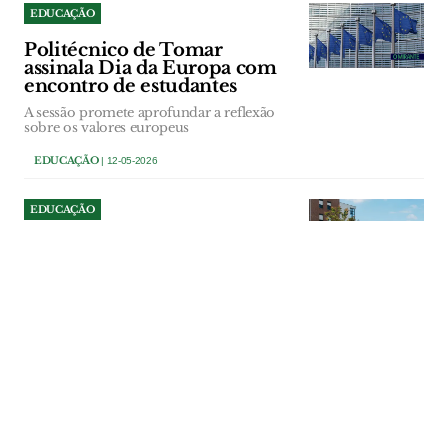
EDUCAÇÃO
Politécnico de Tomar
assinala Dia da Europa com
encontro de estudantes
A sessão promete aprofundar a reflexão
sobre os valores europeus
EDUCAÇÃO
| 12-05-2026
EDUCAÇÃO
Politécnico de Leiria vai ter
que esperar por melhores
decisões para evoluir o seu
estatuto para universidade.
A candidatura do Politécnico de Leiria a
universidade está a enfrentar entraves,
depois de pareceres negativos de
entidades do ensino superior travarem o
avanço da pretensão da direcção do
politécnico e da comunidade
intermunicipal da região de Leiria
(CIMRL).