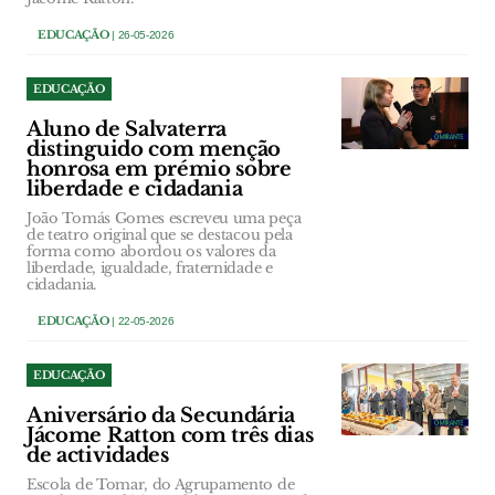
EDUCAÇÃO
| 26-05-2026
EDUCAÇÃO
Aluno de Salvaterra
distinguido com menção
honrosa em prémio sobre
liberdade e cidadania
João Tomás Gomes escreveu uma peça
de teatro original que se destacou pela
forma como abordou os valores da
liberdade, igualdade, fraternidade e
cidadania.
EDUCAÇÃO
| 22-05-2026
EDUCAÇÃO
Aniversário da Secundária
Jácome Ratton com três dias
de actividades
Escola de Tomar, do Agrupamento de