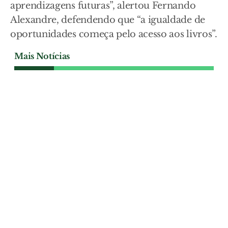
aprendizagens futuras”, alertou Fernando
Alexandre, defendendo que “a igualdade de
oportunidades começa pelo acesso aos livros”.
Mais Notícias
EDUCAÇÃO
Politécnicos de Santarém e
Tomar passam a
oficialmente a
Universidades Politécnicas
em Agosto
Passagem a Universidade Politécnica
pode contribuir para uma maior
igualdade entre subsistemas de ensino e
para aumentar a visibilidade das regiões
de menor densidade populacional.
EDUCAÇÃO
| 31-07-2026
EDUCAÇÃO