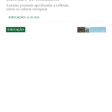
A sessão promete aprofundar a reflexão
sobre os valores europeus
EDUCAÇÃO
| 12-05-2026
EDUCAÇÃO
Politécnico de Leiria vai ter
que esperar por melhores
decisões para evoluir o seu
estatuto para universidade.
A candidatura do Politécnico de Leiria a
universidade está a enfrentar entraves,
depois de pareceres negativos de
entidades do ensino superior travarem o
avanço da pretensão da direcção do
politécnico e da comunidade
intermunicipal da região de Leiria
(CIMRL).
EDUCAÇÃO
| 24-04-2026
EDUCAÇÃO