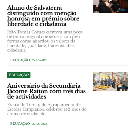
Aluno de Salvaterra
distinguido com menção
honrosa em prémio sobre
liberdade e cidadania
João Tomás Gomes escreveu uma peça
de teatro original que se destacou pela
forma como abordou os valores da
liberdade, igualdade, fraternidade e
cidadania.
EDUCAÇÃO
| 22-05-2026
EDUCAÇÃO
Aniversário da Secundária
Jácome Ratton com três dias
de actividades
Escola de Tomar, do Agrupamento de
Escolas Templários, celebrou 142 anos de
ensino de qualidade.
EDUCAÇÃO
| 22-05-2026