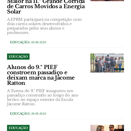
Maior na 11.ª Grande Corrida
de Carros Movidos a Energia
Solar
A EPRM participará na competição com
dois carros solares desenvolvidos e
preparados pelos seus alunos e
professores.
EDUCAÇÃO
| 03-06-2026
EDUCAÇÃO
Alunos do 9.º PIEF
constroem passadiço e
deixam marca na Jácome
Ratton
A Turma do 9.º PIEF inaugurou um
passadiço construído ao longo do ano
lectivo no espaço exterior da Escola
Jácome Ratton.
EDUCAÇÃO
| 26-05-2026
EDUCAÇÃO