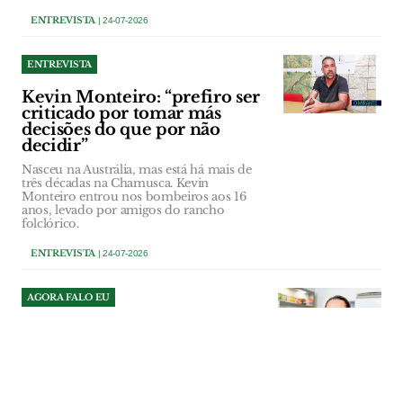
ENTREVISTA
| 24-07-2026
ENTREVISTA
Kevin Monteiro: “prefiro ser
criticado por tomar más
decisões do que por não
decidir”
Nasceu na Austrália, mas está há mais de
três décadas na Chamusca. Kevin
Monteiro entrou nos bombeiros aos 16
anos, levado por amigos do rancho
folclórico.
ENTREVISTA
| 24-07-2026
AGORA FALO EU
Tânia Oliveira
Colaboradora da Pastelaria Santa Clara,
Santarém
AGORA FALO EU
| 22-07-2026