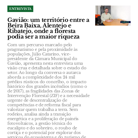
ENTREVISTA
Gavião: um território entre a
Beira Baixa, Alentejo e
Ribatejo, onde a floresta
podia ser a maior riqueza
Com um percurso marcado pelo
pragmatismo e pela proximidade às
populações, Júlio Catarino, vice-
presidente da Câmara Municipal do
Gavião, apresenta nesta entrevista uma
visão crua e detalhada sobre o estado do
setor. Ao longo da conversa o autarca
aborda a complexidade dos 24 mil
prédios rústicos do concelho, o impacto
histórico dos grandes incêndios (como o
de 2017), as fragilidades das Zonas de
Intervenção Florestal (ZIF) e a necessidade
urgente de descentralização de
competências e de reforma fiscal para
valorizar quem trabalha a terra. Sem
rodeios, analisa ainda a transição
energética e a proliferação de painéis
fotovoltaicos, a gestão técnica do
eucalipto e do sobreiro, o roubo de
cortiça e o potencial por explorar dos
serviços do ecossistema e do turismo de