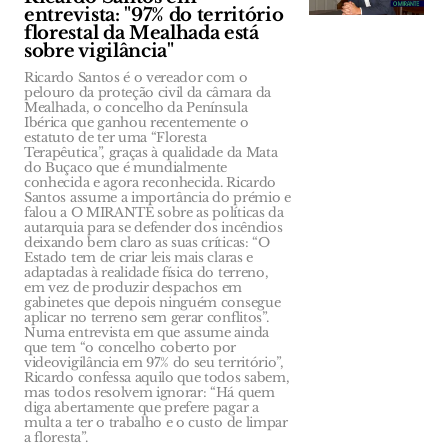
entrevista: "97% do território
florestal da Mealhada está
sobre vigilância"
Ricardo Santos é o vereador com o
pelouro da proteção civil da câmara da
Mealhada, o concelho da Península
Ibérica que ganhou recentemente o
estatuto de ter uma “Floresta
Terapêutica”, graças à qualidade da Mata
do Buçaco que é mundialmente
conhecida e agora reconhecida. Ricardo
Santos assume a importância do prémio e
falou a O MIRANTE sobre as políticas da
autarquia para se defender dos incêndios
deixando bem claro as suas críticas: “O
Estado tem de criar leis mais claras e
adaptadas à realidade física do terreno,
em vez de produzir despachos em
gabinetes que depois ninguém consegue
aplicar no terreno sem gerar conflitos”.
Numa entrevista em que assume ainda
que tem “o concelho coberto por
videovigilância em 97% do seu território”,
Ricardo confessa aquilo que todos sabem,
mas todos resolvem ignorar: “Há quem
diga abertamente que prefere pagar a
multa a ter o trabalho e o custo de limpar
a floresta”.