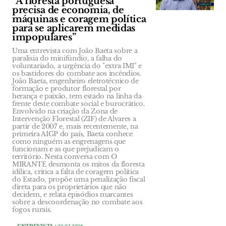
“A floresta portuguesa
precisa de economia, de
máquinas e coragem política
para se aplicarem medidas
impopulares”
Uma entrevista com João Baeta sobre a
paralisia do minifúndio, a falha do
voluntariado, a urgência do "extra IMI" e
os bastidores do combate aos incêndios.
João Baeta, engenheiro eletrotécnico de
formação e produtor florestal por
herança e paixão, tem estado na linha da
frente deste combate social e burocrático.
Envolvido na criação da Zona de
Intervenção Florestal (ZIF) de Alvares a
partir de 2007 e, mais recentemente, na
primeira AIGP do país, Baeta conhece
como ninguém as engrenagens que
funcionam e as que prejudicam o
território. Nesta conversa com O
MIRANTE desmonta os mitos da floresta
idílica, critica a falta de coragem política
do Estado, propõe uma penalização fiscal
direta para os proprietários que não
decidem, e relata episódios marcantes
sobre a descoordenação no combate aos
fogos rurais.