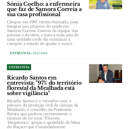
Sónia Coelho: a enfermeira
que faz de Samora Correia a
sua casa profissional
Chegou em 1997, recém-formada, para
integrar um projecto de saúde em
Samora Correia. Gostou da equipa, das
pessoas e da terra, e nunca mais saiu de
uma unidade onde diz continuar a
cumprir a missão de ajudar o outro.
ENTREVISTA
| 25-07-2026
ENTREVISTA
Ricardo Santos em
entrevista: "97% do território
florestal da Mealhada está
sobre vigilância"
Ricardo Santos é o vereador com o
pelouro da proteção civil da câmara da
Mealhada, o concelho da Península
Ibérica que ganhou recentemente o
estatuto de ter uma “Floresta
Terapêutica”, graças à qualidade da Mata
do Buçaco que é mundialmente