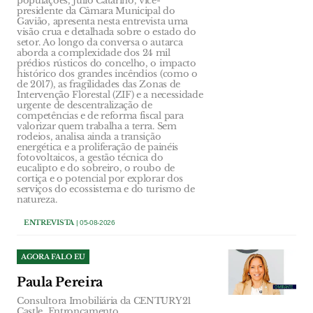
populações, Júlio Catarino, vice-
presidente da Câmara Municipal do
Gavião, apresenta nesta entrevista uma
visão crua e detalhada sobre o estado do
setor. Ao longo da conversa o autarca
aborda a complexidade dos 24 mil
prédios rústicos do concelho, o impacto
histórico dos grandes incêndios (como o
de 2017), as fragilidades das Zonas de
Intervenção Florestal (ZIF) e a necessidade
urgente de descentralização de
competências e de reforma fiscal para
valorizar quem trabalha a terra. Sem
rodeios, analisa ainda a transição
energética e a proliferação de painéis
fotovoltaicos, a gestão técnica do
eucalipto e do sobreiro, o roubo de
cortiça e o potencial por explorar dos
serviços do ecossistema e do turismo de
natureza.
ENTREVISTA
| 05-08-2026
AGORA FALO EU
Paula Pereira
Consultora Imobiliária da CENTURY21
Castle, Entroncamento