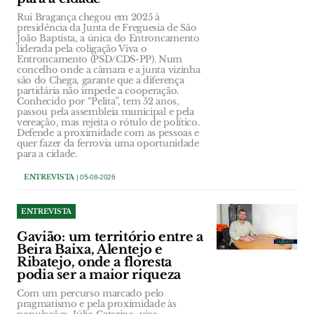
Rui Bragança chegou em 2025 à
presidência da Junta de Freguesia de São
João Baptista, a única do Entroncamento
liderada pela coligação Viva o
Entroncamento (PSD/CDS-PP). Num
concelho onde a câmara e a junta vizinha
são do Chega, garante que a diferença
partidária não impede a cooperação.
Conhecido por “Pelita”, tem 52 anos,
passou pela assembleia municipal e pela
vereação, mas rejeita o rótulo de político.
Defende a proximidade com as pessoas e
quer fazer da ferrovia uma oportunidade
para a cidade.
ENTREVISTA
| 05-08-2026
ENTREVISTA
Gavião: um território entre a
Beira Baixa, Alentejo e
Ribatejo, onde a floresta
podia ser a maior riqueza
Com um percurso marcado pelo
pragmatismo e pela proximidade às