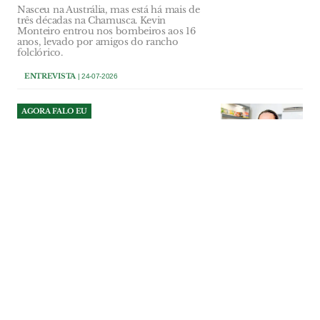
Nasceu na Austrália, mas está há mais de
três décadas na Chamusca. Kevin
Monteiro entrou nos bombeiros aos 16
anos, levado por amigos do rancho
folclórico.
ENTREVISTA
| 24-07-2026
AGORA FALO EU
Tânia Oliveira
Colaboradora da Pastelaria Santa Clara,
Santarém
AGORA FALO EU
| 22-07-2026
ENTREVISTA
Inês Fonseca: a vida em dois
países, duas línguas e duas
profissões
Inês Fonseca não é só uma marketeer
responsável pela marca Johnnie Walker
para a Europa e uma cantora que