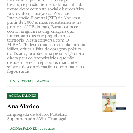
formação e produtor florestal por
herança e paixão, tem estado na linha da
frente deste combate social e burocrático.
Envolvido na criação da Zona de
Intervenção Florestal (ZIF) de Alvares a
partir de 2007 e, mais recentemente, na
primeira AIGP do país, Baeta conhece
como ninguém as engrenagens que
funcionam e as que prejudicam o
território. Nesta conversa com O
MIRANTE desmonta os mitos da floresta
idílica, critica a falta de coragem política
do Estado, propõe uma penalização fiscal
direta para os proprietários que não
decidem, e relata episódios marcantes
sobre a descoordenação no combate aos
fogos rurais.
ENTREVISTA
| 30-07-2026
AGORA FALO EU
Ana Alarico
Empregada de balcão, Pastelaria
Supermercado A Vila, Tramagal
AGORA FALO EU
| 29-07-2026