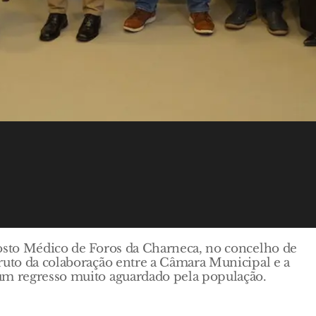
Posto Médico de Foros da Charneca, no concelho de
ruto da colaboração entre a Câmara Municipal e a
um regresso muito aguardado pela população.