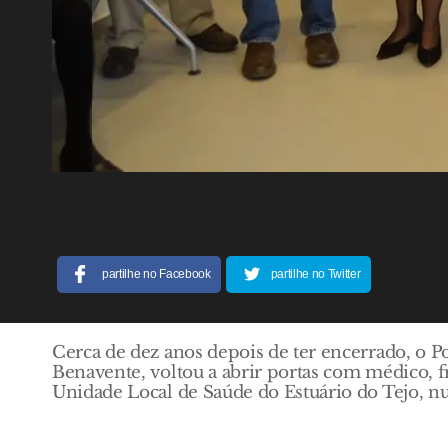
partilhe no Facebook
partilhe no Twitter
Cerca de dez anos depois de ter encerrado, o 
Benavente, voltou a abrir portas com médico, f
Unidade Local de Saúde do Estuário do Tejo, n