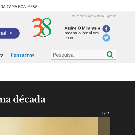
oa cama boa mesa
uma parceria com o Jornal Expresso
Assine
O Mirante
e
nal
>
receba o jornal em
casa
ta
Contactos
uma década
1
/
17