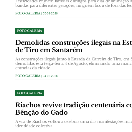
Festividades reúnem famílias e amigos para dias de animação
bandas para diferentes gerações, ninguém ficou de fora das fes
FOTO GALERIA
| 05-08-2026
FOTO GALERIA
Demolidas construções ilegais na Est
de Tiro em Santarém
As construções ilegais junto à Estrada da Carreira de Tiro, e
demolidas esta terça-feira, 4 de Agosto, eliminando uma ma
entradas da cidade.
FOTO GALERIA
| 04-08-2026
FOTO GALERIA
Riachos revive tradição centenária c
Bênção do Gado
A vila de Riachos voltou a celebrar uma das manifestações mai
identidade colectiva.