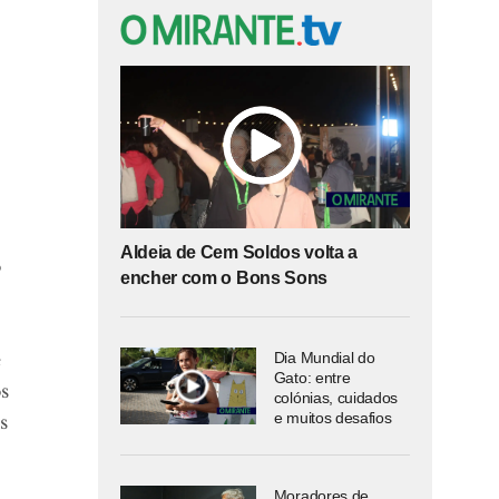
a
Aldeia de Cem Soldos volta a
o
encher com o Bons Sons
e
Dia Mundial do
Gato: entre
s
colónias, cuidados
e muitos desafios
s
Moradores de