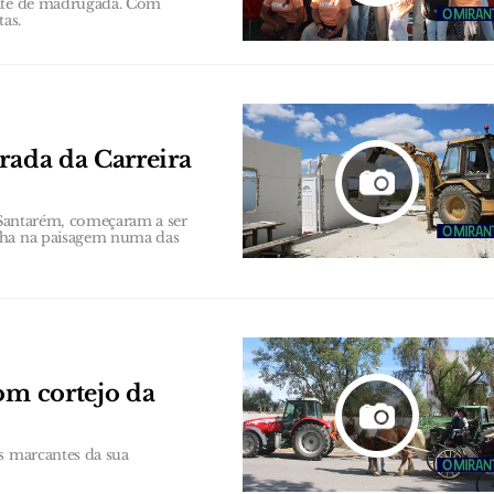
 até de madrugada. Com
tas.
rada da Carreira
m Santarém, começaram a ser
ncha na paisagem numa das
om cortejo da
s marcantes da sua