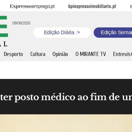
Expresso Emprego
BPI Expresso Imobiliário
B
08/08/2026
Edição Diária
>
Edição Sema
Desporto
Cultura
Opinião
O MIRANTE TV
Entrevis
 ter posto médico ao fim de 