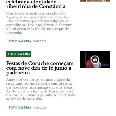
celebrar a identidade
ribeirinha de Constância
Constância assinala este sábado, 8 de
Agosto, mais uma edição da Festa dos
Rios, iniciativa que celebra a ligação do
concelho ao Tejo e ao Zêzere. A abertura
oficial decorre às 10h30, no parque de
merendas.
FOTO GALERIA
| 08-08-2026
FOTO GALERIA
Festas de Coruche começam
com nove dias de fé junto à
padroeira
Antes dos concertos, da animação e da
festa junto ao rio, Coruche cumpre uma
das tradições mais antigas das suas festas.
As Novenas em honra de Nossa Senhora
do Castelo juntam a população na ermida
ao longo de nove dias.
FOTO GALERIA
| 08-08-2026