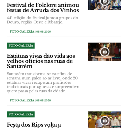
Festival de Folclore animou
festas de Arruda dos Vinhos
44ª edição do festival juntou grupos do
Douro, região Oeste e Ribatejo.
FOTO GALERIA
| 08-08-2026
FOTO GALERIA
Estátuas vivas dão vida aos
velhos ofícios nas ruas de
Santarém
Santarém transforma-se este fim-de-
semana num palco ao ar livre, onde 20
estátuas vivas recuperam profissões
tradicionais portuguesas e surpreendem
quem passa pelas ruas da cidade.
FOTO GALERIA
| 08-08-2026
FOTO GALERIA
Festa dos Rios volta a