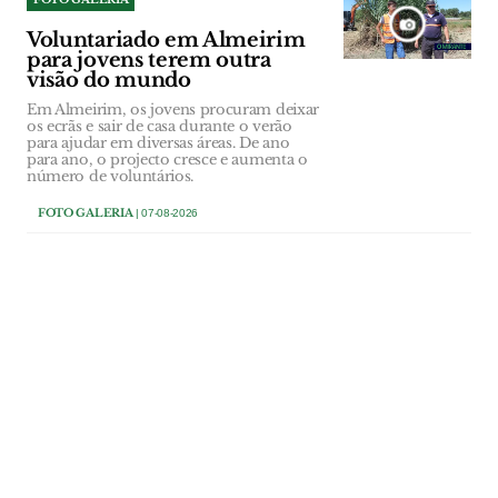
Voluntariado em Almeirim
para jovens terem outra
visão do mundo
Em Almeirim, os jovens procuram deixar
os ecrãs e sair de casa durante o verão
para ajudar em diversas áreas. De ano
para ano, o projecto cresce e aumenta o
número de voluntários.
FOTO GALERIA
| 07-08-2026
FOTO GALERIA
Café/restaurante Sasha
reabriu em Abrantes
O café/restaurante Sasha reabriu portas
no Aquapolis Sul, esta quarta feira 5 de
Agosto, em Rossio ao Sul do Tejo.
FOTO GALERIA
| 05-08-2026
FOTO GALERIA