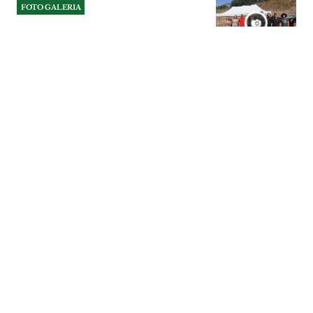
FOTO GALERIA
Vale do Forno quer voltar ao
mapa internacional da
arqueologia
Sítio arqueológico de Alpiarça guarda
vestígios de grupos humanos que
viveram há cerca de 300 mil anos.
Investigadores procuram agora refinar a
cronologia das ocupações e recolher
amostras para análises de ADN antigo.
FOTO GALERIA
| 30-07-2026
FOTO GALERIA
TML apresenta plataforma
GO para gestão das redes de
transporte público
A solução tecnológica criada pela TML
visa melhorar a gestão da operação dos
transportes públicos e poderá ser
utilizada fora da Área Metropolitana de
Lisboa.