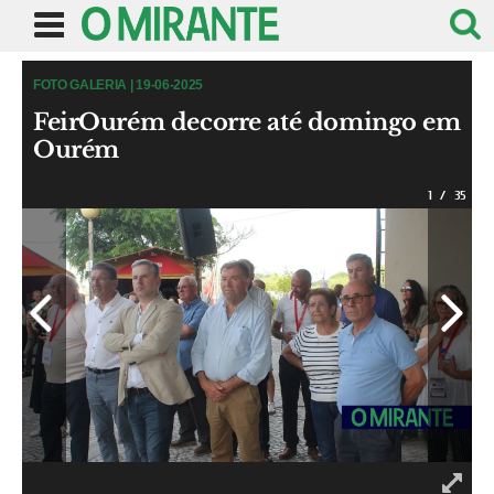
FOTO GALERIA | 19-06-2025
FeirOurém decorre até domingo em
Ourém
1
/
35