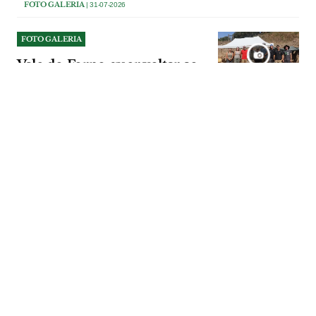
FOTO GALERIA
| 31-07-2026
FOTO GALERIA
Vale do Forno quer voltar ao
mapa internacional da
arqueologia
Sítio arqueológico de Alpiarça guarda
vestígios de grupos humanos que
viveram há cerca de 300 mil anos.
Investigadores procuram agora refinar a
cronologia das ocupações e recolher
amostras para análises de ADN antigo.
FOTO GALERIA
| 30-07-2026
FOTO GALERIA
TML apresenta plataforma
GO para gestão das redes de
transporte público
A solução tecnológica criada pela TML
visa melhorar a gestão da operação dos
transportes públicos e poderá ser