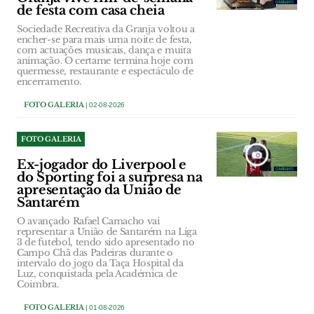
de festa com casa cheia
Sociedade Recreativa da Granja voltou a
encher-se para mais uma noite de festa,
com actuações musicais, dança e muita
animação. O certame termina hoje com
quermesse, restaurante e espectáculo de
encerramento.
FOTO GALERIA
| 02-08-2026
FOTO GALERIA
Ex-jogador do Liverpool e
do Sporting foi a surpresa na
apresentação da União de
Santarém
O avançado Rafael Camacho vai
representar a União de Santarém na Liga
3 de futebol, tendo sido apresentado no
Campo Chã das Padeiras durante o
intervalo do jogo da Taça Hospital da
Luz, conquistada pela Académica de
Coimbra.
FOTO GALERIA
| 01-08-2026