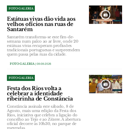
FOTO GALERIA
Estátuas vivas dão vida aos
velhos ofícios nas ruas de
Santarém
Santarém transforma-se este fim-de-
semana num palco ao ar livre, onde 20
estátuas vivas recuperam profissões
tradicionais portuguesas e surpreendem
quem passa pelas ruas da cidade.
FOTO GALERIA
| 08-08-2026
FOTO GALERIA
Festa dos Rios volta a
celebrar a identidade
ribeirinha de Constância
Constância assinala este sábado, 8 de
Agosto, mais uma edição da Festa dos
Rios, iniciativa que celebra a ligação do
concelho ao Tejo e ao Zêzere. A abertura
oficial decorre às 10h30, no parque de
merendas.