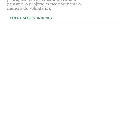
para ano, o projecto cresce e aumenta o
número de voluntários.
FOTO GALERIA
| 07-08-2026
FOTO GALERIA
Café/restaurante Sasha
reabriu em Abrantes
O café/restaurante Sasha reabriu portas
no Aquapolis Sul, esta quarta feira 5 de
Agosto, em Rossio ao Sul do Tejo.
FOTO GALERIA
| 05-08-2026
FOTO GALERIA
Yoga nos Jardins das Portas
do Sol desafia Santarém a
abrandar
Uma sessão de yoga nos Jardins das
Portas do Sol, em Santarém, desafiou os
participantes a abrandar e a desligar do
ritmo acelerado do quotidiano.