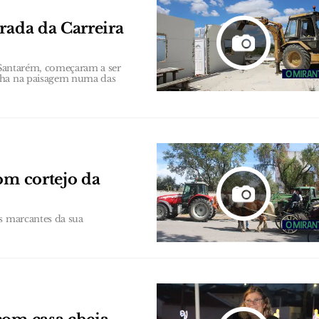
rada da Carreira
m Santarém, começaram a ser
ncha na paisagem numa das
om cortejo da
s marcantes da sua