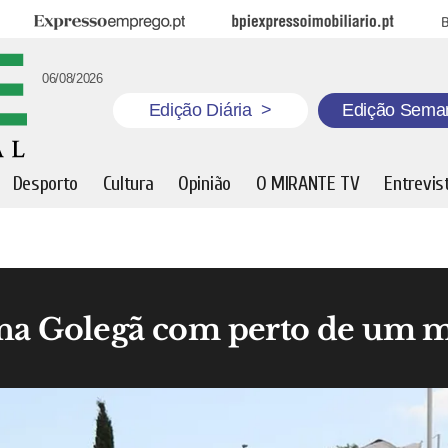
Expresso Emprego
BPI Expresso Imobiliário
B
06/08/2026
Edição Diária
>
Edição Sema
Desporto
Cultura
Opinião
O MIRANTE TV
Entrevis
na Golegã com perto de um mi