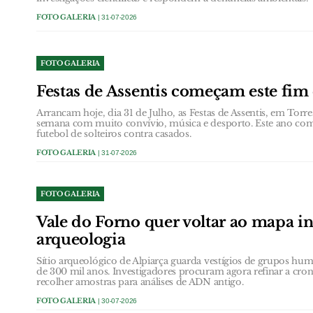
FOTO GALERIA
| 31-07-2026
FOTO GALERIA
Festas de Assentis começam este fi
Arrancam hoje, dia 31 de Julho, as Festas de Assentis, em Torr
semana com muito convívio, música e desporto. Este ano com 
futebol de solteiros contra casados.
FOTO GALERIA
| 31-07-2026
FOTO GALERIA
Vale do Forno quer voltar ao mapa in
arqueologia
Sítio arqueológico de Alpiarça guarda vestígios de grupos hu
de 300 mil anos. Investigadores procuram agora refinar a cro
recolher amostras para análises de ADN antigo.
FOTO GALERIA
| 30-07-2026