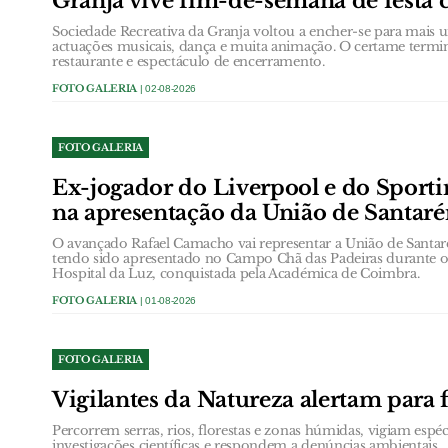
Granja vive fim-de-semana de festa 
Sociedade Recreativa da Granja voltou a encher-se para mais 
actuações musicais, dança e muita animação. O certame term
restaurante e espectáculo de encerramento.
FOTO GALERIA
| 02-08-2026
FOTO GALERIA
Ex-jogador do Liverpool e do Sportin
na apresentação da União de Santar
O avançado Rafael Camacho vai representar a União de Santaré
tendo sido apresentado no Campo Chã das Padeiras durante o 
Hospital da Luz, conquistada pela Académica de Coimbra.
FOTO GALERIA
| 01-08-2026
FOTO GALERIA
Vigilantes da Natureza alertam para f
Percorrem serras, rios, florestas e zonas húmidas, vigiam espé
investigações científicas e respondem a denúncias ambientais.