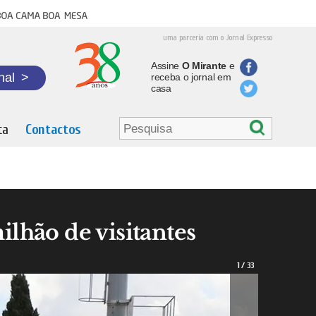
oa cama boa mesa
uma parceria com o Jornal Expresso
Assine
O Mirante
e
nal
>
receba o jornal em
casa
ta
Contactos
lhão de visitantes
1
/
33