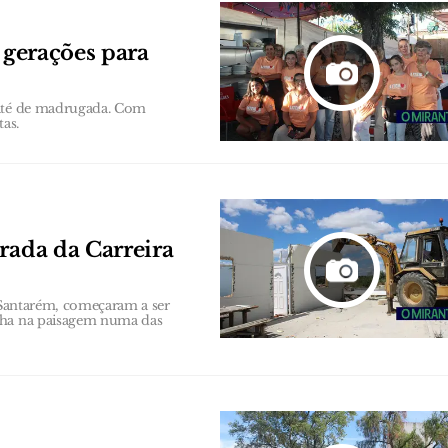
 gerações para
 até de madrugada. Com
tas.
rada da Carreira
m Santarém, começaram a ser
ncha na paisagem numa das