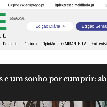
Expresso Emprego
BPI Expresso Imobiliário
B
07/08/2026
Edição Diária
>
Edição Sema
Desporto
Cultura
Opinião
O MIRANTE TV
Entrevis
s e um sonho por cumprir: a