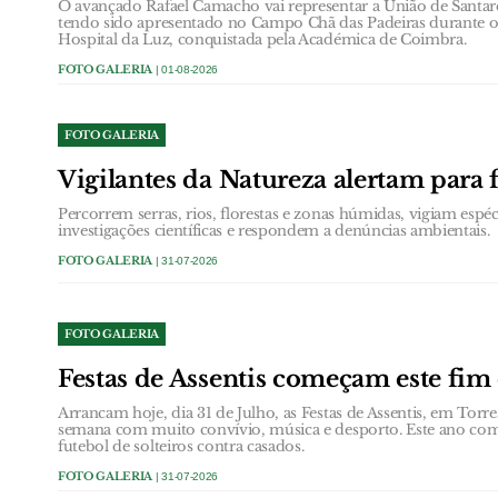
O avançado Rafael Camacho vai representar a União de Santaré
tendo sido apresentado no Campo Chã das Padeiras durante o 
Hospital da Luz, conquistada pela Académica de Coimbra.
FOTO GALERIA
| 01-08-2026
FOTO GALERIA
Vigilantes da Natureza alertam para f
Percorrem serras, rios, florestas e zonas húmidas, vigiam espé
investigações científicas e respondem a denúncias ambientais.
FOTO GALERIA
| 31-07-2026
FOTO GALERIA
Festas de Assentis começam este fi
Arrancam hoje, dia 31 de Julho, as Festas de Assentis, em Torr
semana com muito convívio, música e desporto. Este ano com 
futebol de solteiros contra casados.
FOTO GALERIA
| 31-07-2026