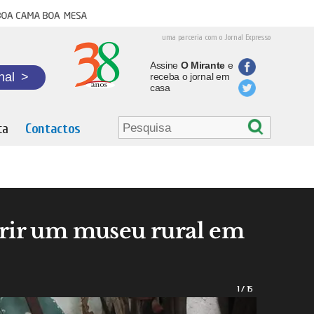
oa cama boa mesa
uma parceria com o Jornal Expresso
Assine
O Mirante
e
nal
>
receba o jornal em
casa
ta
Contactos
brir um museu rural em
1
/
15