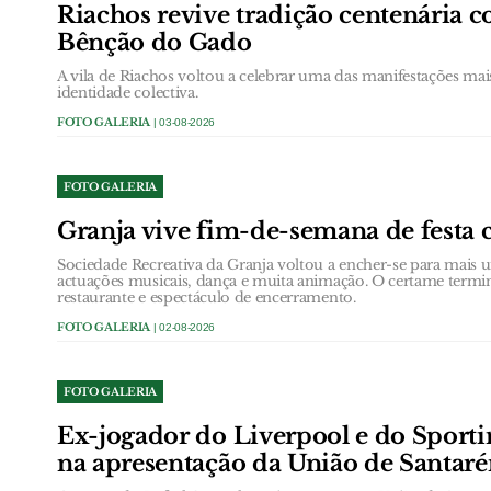
Riachos revive tradição centenária c
Bênção do Gado
A vila de Riachos voltou a celebrar uma das manifestações mai
identidade colectiva.
FOTO GALERIA
| 03-08-2026
FOTO GALERIA
Granja vive fim-de-semana de festa 
Sociedade Recreativa da Granja voltou a encher-se para mais 
actuações musicais, dança e muita animação. O certame term
restaurante e espectáculo de encerramento.
FOTO GALERIA
| 02-08-2026
FOTO GALERIA
Ex-jogador do Liverpool e do Sportin
na apresentação da União de Santar