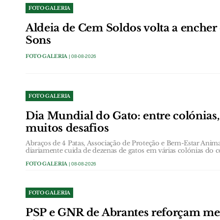
FOTO GALERIA
Aldeia de Cem Soldos volta a enche
Sons
FOTO GALERIA
| 08-08-2026
FOTO GALERIA
Dia Mundial do Gato: entre colónias,
muitos desafios
Abraços de 4 Patas, Associação de Proteção e Bem-Estar Ani
diariamente cuida de dezenas de gatos em várias colónias do c
FOTO GALERIA
| 08-08-2026
FOTO GALERIA
PSP e GNR de Abrantes reforçam me