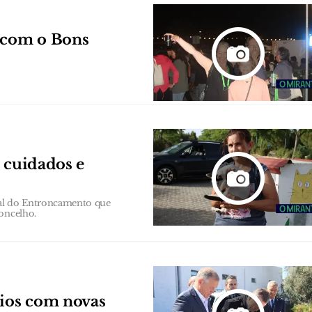
r com o Bons
 cuidados e
mal do Entroncamento que
oncelho.
ios com novas