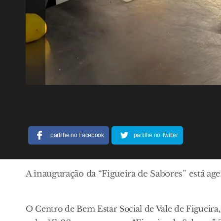
partilhe no Facebook
partilhe no Twitter
A inauguração da “Figueira de Sabores” está ag
O Centro de Bem Estar Social de Vale de Figueira