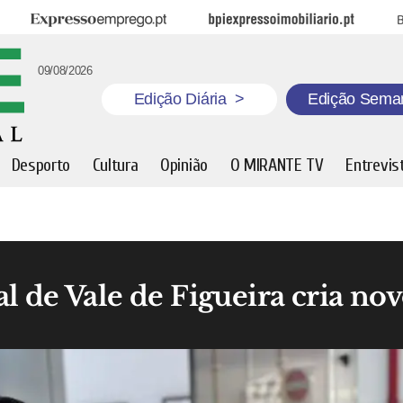
Expresso Emprego
BPI Expresso Imobiliário
B
09/08/2026
Edição Diária
>
Edição Sema
Desporto
Cultura
Opinião
O MIRANTE TV
Entrevis
l de Vale de Figueira cria no