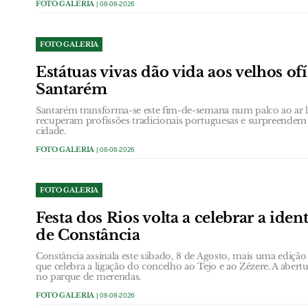
FOTO GALERIA
| 08-08-2026
FOTO GALERIA
Estátuas vivas dão vida aos velhos ofí
Santarém
Santarém transforma-se este fim-de-semana num palco ao ar li
recuperam profissões tradicionais portuguesas e surpreendem
cidade.
FOTO GALERIA
| 08-08-2026
FOTO GALERIA
Festa dos Rios volta a celebrar a iden
de Constância
Constância assinala este sábado, 8 de Agosto, mais uma edição d
que celebra a ligação do concelho ao Tejo e ao Zêzere. A abertu
no parque de merendas.
FOTO GALERIA
| 08-08-2026