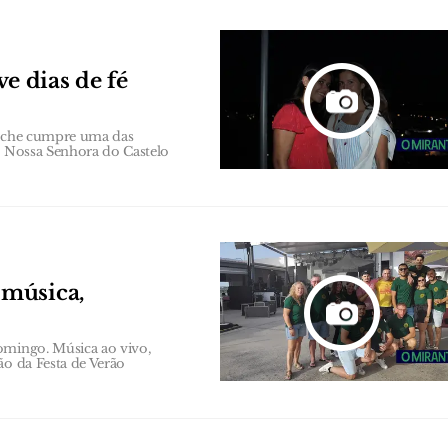
 dias de fé
oruche cumpre uma das
de Nossa Senhora do Castelo
 música,
omingo. Música ao vivo,
ão da Festa de Verão