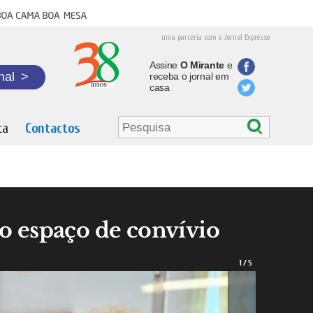
oa cama boa mesa
uma parceria com o Jornal Expresso
Assine
O Mirante
e
nal
>
receba o jornal em
casa
ta
Contactos
vo espaço de convívio
1
/
5