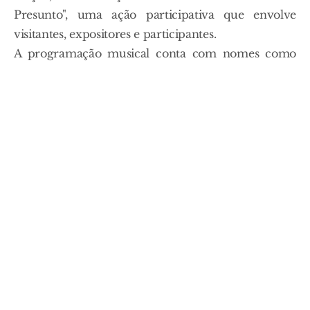
Presunto", uma ação participativa que envolve
visitantes, expositores e participantes.
A programação musical conta com nomes como
Ivandro, Sara Correia e Rosinha, pensada para
diferentes públicos e gerações. A feira abre com
sessão inaugural no próprio dia 1, com a presença
de um representante do governo e a atuação da
banda filarmónica de Mação.
Mais Notícias
FOTO GALERIA
Estátuas vivas dão vida aos
velhos ofícios nas ruas de
Santarém
Santarém transforma-se este fim-de-
semana num palco ao ar livre, onde 20
estátuas vivas recuperam profissões