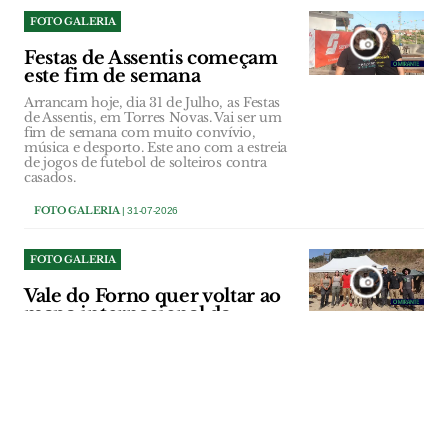
FOTO GALERIA
Festas de Assentis começam
este fim de semana
Arrancam hoje, dia 31 de Julho, as Festas
de Assentis, em Torres Novas. Vai ser um
fim de semana com muito convívio,
música e desporto. Este ano com a estreia
de jogos de futebol de solteiros contra
casados.
FOTO GALERIA
| 31-07-2026
FOTO GALERIA
Vale do Forno quer voltar ao
mapa internacional da
arqueologia
Sítio arqueológico de Alpiarça guarda
vestígios de grupos humanos que
viveram há cerca de 300 mil anos.
Investigadores procuram agora refinar a
cronologia das ocupações e recolher
amostras para análises de ADN antigo.