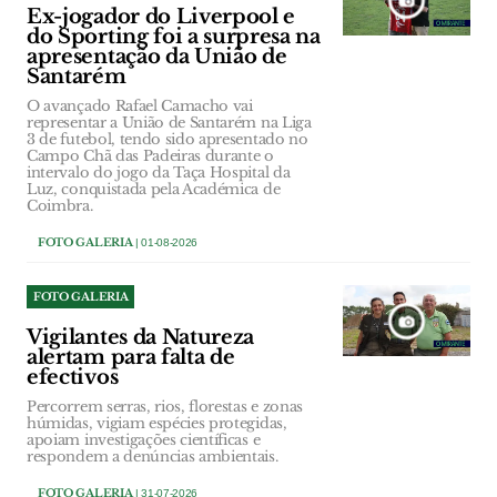
Ex-jogador do Liverpool e
do Sporting foi a surpresa na
apresentação da União de
Santarém
O avançado Rafael Camacho vai
representar a União de Santarém na Liga
3 de futebol, tendo sido apresentado no
Campo Chã das Padeiras durante o
intervalo do jogo da Taça Hospital da
Luz, conquistada pela Académica de
Coimbra.
FOTO GALERIA
| 01-08-2026
FOTO GALERIA
Vigilantes da Natureza
alertam para falta de
efectivos
Percorrem serras, rios, florestas e zonas
húmidas, vigiam espécies protegidas,
apoiam investigações científicas e
respondem a denúncias ambientais.
FOTO GALERIA
| 31-07-2026