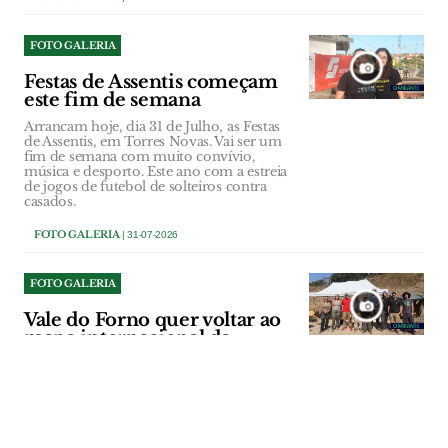
FOTO GALERIA
Festas de Assentis começam
este fim de semana
Arrancam hoje, dia 31 de Julho, as Festas
de Assentis, em Torres Novas. Vai ser um
fim de semana com muito convívio,
música e desporto. Este ano com a estreia
de jogos de futebol de solteiros contra
casados.
FOTO GALERIA
| 31-07-2026
FOTO GALERIA
Vale do Forno quer voltar ao
mapa internacional da
arqueologia
Sítio arqueológico de Alpiarça guarda
vestígios de grupos humanos que
viveram há cerca de 300 mil anos.
Investigadores procuram agora refinar a
cronologia das ocupações e recolher