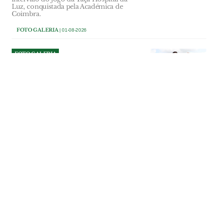
Luz, conquistada pela Académica de
Coimbra.
FOTO GALERIA
| 01-08-2026
FOTO GALERIA
Vigilantes da Natureza
alertam para falta de
efectivos
Percorrem serras, rios, florestas e zonas
húmidas, vigiam espécies protegidas,
apoiam investigações científicas e
respondem a denúncias ambientais.
FOTO GALERIA
| 31-07-2026
FOTO GALERIA
Festas de Assentis começam
este fim de semana
Arrancam hoje, dia 31 de Julho, as Festas
de Assentis, em Torres Novas. Vai ser um
fim de semana com muito convívio,