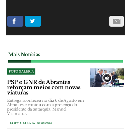
Mais Notícias
FOTO GALERIA
PSP e GNR de Abrantes
reforçam meios com novas
viaturas
Entrega aconteceu no dia 6 de Agosto em
Abrantes e contou com a presença do
presidente da autarquia, Manuel
Valamatos.
FOTO GALERIA
| 07-08-2026