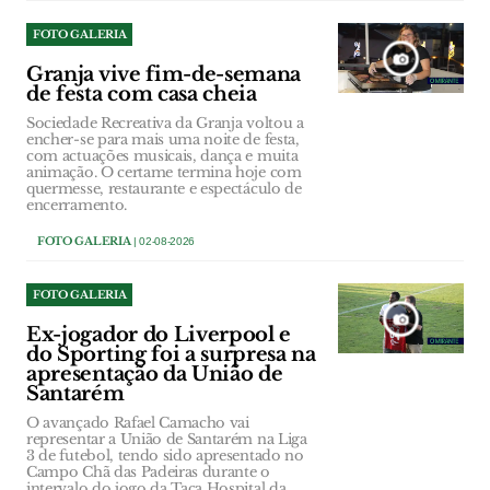
FOTO GALERIA
Granja vive fim-de-semana
de festa com casa cheia
Sociedade Recreativa da Granja voltou a
encher-se para mais uma noite de festa,
com actuações musicais, dança e muita
animação. O certame termina hoje com
quermesse, restaurante e espectáculo de
encerramento.
FOTO GALERIA
| 02-08-2026
FOTO GALERIA
Ex-jogador do Liverpool e
do Sporting foi a surpresa na
apresentação da União de
Santarém
O avançado Rafael Camacho vai
representar a União de Santarém na Liga
3 de futebol, tendo sido apresentado no
Campo Chã das Padeiras durante o
intervalo do jogo da Taça Hospital da