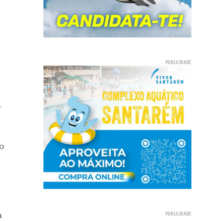
a
o
a