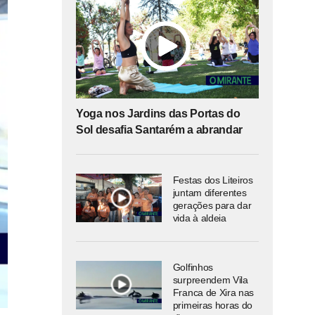
Yoga nos Jardins das Portas do
Sol desafia Santarém a abrandar
Festas dos Liteiros
juntam diferentes
gerações para dar
vida à aldeia
Golfinhos
surpreendem Vila
Franca de Xira nas
primeiras horas do