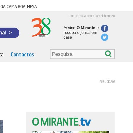
oa cama boa mesa
uma parceria com o Jornal Expresso
Assine
O Mirante
e
nal
>
receba o jornal em
casa
ta
Contactos