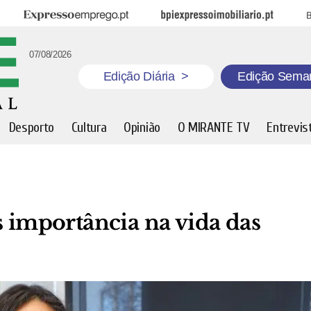
Expresso Emprego
BPI Expresso Imobiliário
B
07/08/2026
Edição Diária
>
Edição Sema
Desporto
Cultura
Opinião
O MIRANTE TV
Entrevis
s importância na vida das