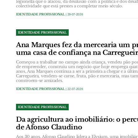
legionella que o atacou, da desilusão com a política e dos des
colectividade que está prestes a completar meio século.
IDENTIDADE PROFISSIONAL
| 29-07-2026
IDENTIDADE PROFISSIONAL
Ana Marques fez da mercearia um pr
uma casa de confiança na Carreguei
Começou a trabalhar no campo ainda criança, vendeu pão por
de empreender, construiu um negócio que hoje emprega quatr
anos, Ana Marques continua a ser a primeira a chegar e a última
Carregueira, vendem-se carne, fruta, pão e mercearia, mas t
constroem-se amizades.
IDENTIDADE PROFISSIONAL
| 22-07-2026
IDENTIDADE PROFISSIONAL
Da agricultura ao imobiliário: o per
de Afonso Claudino
Aos 30 anos, Afonso Claudino lidera a Elysium, uma imobiliári