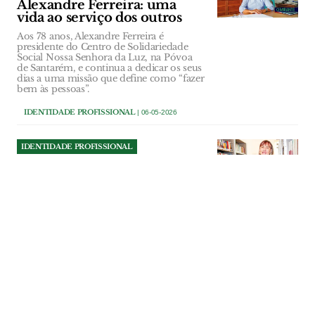
Alexandre Ferreira: uma
vida ao serviço dos outros
Aos 78 anos, Alexandre Ferreira é
presidente do Centro de Solidariedade
Social Nossa Senhora da Luz, na Póvoa
de Santarém, e continua a dedicar os seus
dias a uma missão que define como “fazer
bem às pessoas”.
IDENTIDADE PROFISSIONAL
| 06-05-2026
IDENTIDADE PROFISSIONAL
Lina Simão: da psicologia à
literatura infantil inspirada
no que a vida lhe deu e
ensina
Lina Simão, psicóloga educacional na
Golegã e escritora, defende um regresso à
infância ao ar livre, aos livros e à literacia
emocional. Autora de uma obra literária
infantil que parte das suas vivências,
venceu este ano um prémio com A Minha
Avó e o Sol que tem conquistado uma
dimensão intergeracional, unindo
seniores e crianças à volta do livro e da