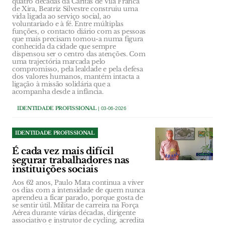
quatro décadas da Cáritas de Vila Franca
de Xira, Beatriz Silvestre construiu uma
vida ligada ao serviço social, ao
voluntariado e à fé. Entre múltiplas
funções, o contacto diário com as pessoas
que mais precisam tornou-a numa figura
conhecida da cidade que sempre
dispensou ser o centro das atenções. Com
uma trajectória marcada pelo
compromisso, pela lealdade e pela defesa
dos valores humanos, mantém intacta a
ligação à missão solidária que a
acompanha desde a infância.
IDENTIDADE PROFISSIONAL
| 03-06-2026
IDENTIDADE PROFISSIONAL
É cada vez mais difícil
segurar trabalhadores nas
instituições sociais
Aos 62 anos, Paulo Mata continua a viver
os dias com a intensidade de quem nunca
aprendeu a ficar parado, porque gosta de
se sentir útil. Militar de carreira na Força
Aérea durante várias décadas, dirigente
associativo e instrutor de cycling, acredita