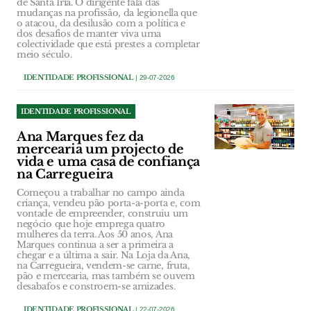
de Santa Iria. O dirigente fala das
mudanças na profissão, da legionella que
o atacou, da desilusão com a política e
dos desafios de manter viva uma
colectividade que está prestes a completar
meio século.
IDENTIDADE PROFISSIONAL
| 29-07-2026
IDENTIDADE PROFISSIONAL
Ana Marques fez da
mercearia um projecto de
vida e uma casa de confiança
na Carregueira
Começou a trabalhar no campo ainda
criança, vendeu pão porta-a-porta e, com
vontade de empreender, construiu um
negócio que hoje emprega quatro
mulheres da terra. Aos 50 anos, Ana
Marques continua a ser a primeira a
chegar e a última a sair. Na Loja da Ana,
na Carregueira, vendem-se carne, fruta,
pão e mercearia, mas também se ouvem
desabafos e constroem-se amizades.
IDENTIDADE PROFISSIONAL
| 22-07-2026