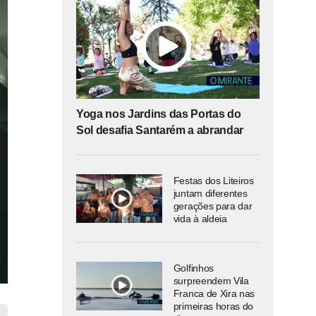
Yoga nos Jardins das Portas do
Sol desafia Santarém a abrandar
Festas dos Liteiros
juntam diferentes
gerações para dar
vida à aldeia
Golfinhos
surpreendem Vila
Franca de Xira nas
primeiras horas do