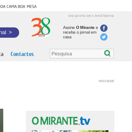
oa cama boa mesa
uma parceria com o Jornal Expresso
Assine
O Mirante
e
nal
>
receba o jornal em
casa
ta
Contactos