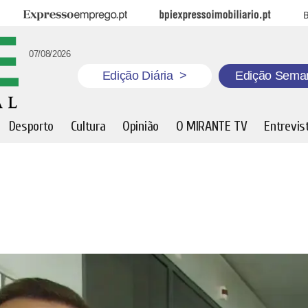
Expresso Emprego
BPI Expresso Imobiliário
B
07/08/2026
Edição Diária
>
Edição Sema
Desporto
Cultura
Opinião
O MIRANTE TV
Entrevis