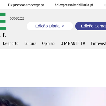
Expresso Emprego
BPI Expresso Imobiliário
B
09/08/2026
Edição Diária
>
Edição Sema
Desporto
Cultura
Opinião
O MIRANTE TV
Entrevis