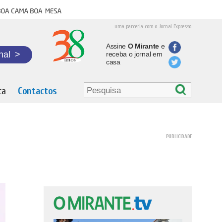
oa cama boa mesa
uma parceria com o Jornal Expresso
Assine
O Mirante
e
nal
>
receba o jornal em
casa
ta
Contactos