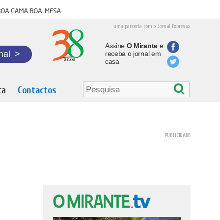
oa cama boa mesa
uma parceria com o Jornal Expresso
Assine
O Mirante
e
nal
>
receba o jornal em
casa
ta
Contactos