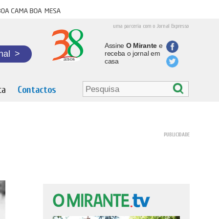
oa cama boa mesa
uma parceria com o Jornal Expresso
Assine
O Mirante
e
nal
>
receba o jornal em
casa
ta
Contactos