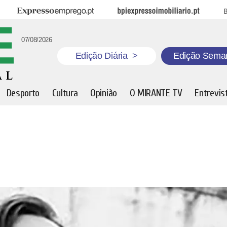
Expresso Emprego
BPI Expresso Imobiliário
B
07/08/2026
Edição Diária
>
Edição Sema
Desporto
Cultura
Opinião
O MIRANTE TV
Entrevis