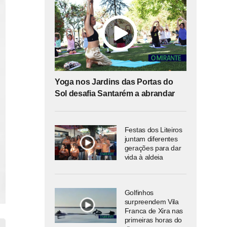
Yoga nos Jardins das Portas do
Sol desafia Santarém a abrandar
Festas dos Liteiros
juntam diferentes
gerações para dar
vida à aldeia
Golfinhos
surpreendem Vila
Franca de Xira nas
primeiras horas do