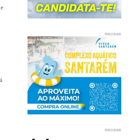
 e
s
tá