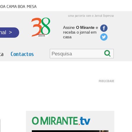
oa cama boa mesa
uma parceria com o Jornal Expresso
Assine
O Mirante
e
nal
>
receba o jornal em
casa
ta
Contactos