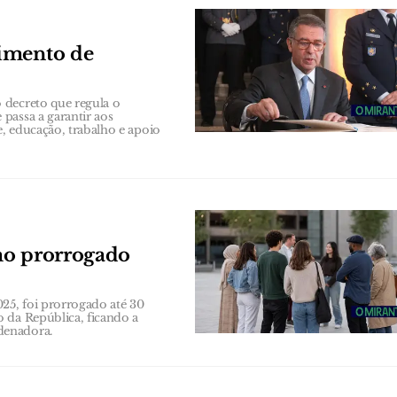
cimento de
 decreto que regula o
passa a garantir aos
e, educação, trabalho e apoio
mo prorrogado
25, foi prorrogado até 30
 da República, ficando a
denadora.