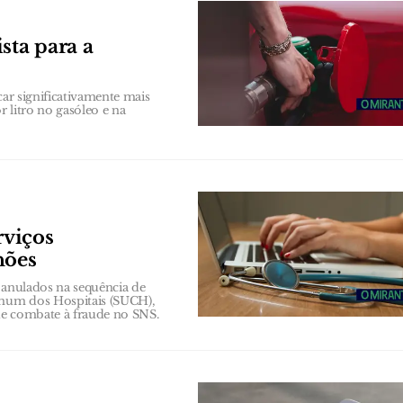
sta para a
car significativamente mais
 litro no gasóleo e na
rviços
hões
 anulados na sequência de
Comum dos Hospitais (SUCH),
 de combate à fraude no SNS.