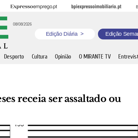
Expresso Emprego
BPI Expresso Imobiliário
B
08/08/2026
Edição Diária
>
Edição Sema
Desporto
Cultura
Opinião
O MIRANTE TV
Entrevis
es receia ser assaltado ou