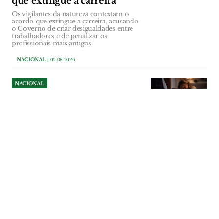
que extingue a carreira
Os vigilantes da natureza contestam o
acordo que extingue a carreira, acusando
o Governo de criar desigualdades entre
trabalhadores e de penalizar os
profissionais mais antigos.
NACIONAL
| 05-08-2026
NACIONAL
Violência doméstica fez sete
vítimas mortais entre Abril e
Junho
As participações por violência doméstica
aumentaram 13,3% entre Abril e Junho
deste ano, período em que as forças de
segurança registaram 7.871 ocorrências e
sete pessoas foram mortas neste contexto.
NACIONAL
| 05-08-2026
NACIONAL