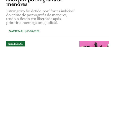
menores
Estrangeiro foi detido por "fortes indícios"
do crime de pornografia de menores,
tendo o ficado em liberdade após
primeiro interrogatório judicial.
NACIONAL
| 03-08-2026
NACIONAL
Férias de Verão concentram
40% dos abandonos de
animais
Período das férias de Verão continua a ser
o mais crítico, concentrando quase 40%
dos abandonos de animais de companhia.
Cães e gatos são as espécies mais
afectadas.
NACIONAL
| 30-07-2026
NACIONAL