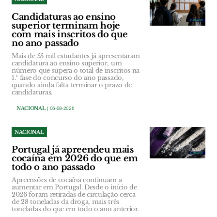
Candidaturas ao ensino
superior terminam hoje
com mais inscritos do que
no ano passado
Mais de 55 mil estudantes já apresentaram
candidatura ao ensino superior, um
número que supera o total de inscritos na
1.ª fase do concurso do ano passado,
quando ainda falta terminar o prazo de
candidaturas.
NACIONAL
| 06-08-2026
NACIONAL
Portugal já apreendeu mais
cocaína em 2026 do que em
todo o ano passado
Apreensões de cocaína continuam a
aumentar em Portugal. Desde o início de
2026 foram retiradas de circulação cerca
de 28 toneladas da droga, mais três
toneladas do que em todo o ano anterior.