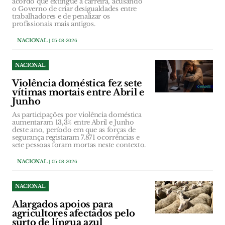
acordo que extingue a carreira, acusando
o Governo de criar desigualdades entre
trabalhadores e de penalizar os
profissionais mais antigos.
NACIONAL
| 05-08-2026
NACIONAL
Violência doméstica fez sete
vítimas mortais entre Abril e
Junho
As participações por violência doméstica
aumentaram 13,3% entre Abril e Junho
deste ano, período em que as forças de
segurança registaram 7.871 ocorrências e
sete pessoas foram mortas neste contexto.
NACIONAL
| 05-08-2026
NACIONAL
Alargados apoios para
agricultores afectados pelo
surto de língua azul