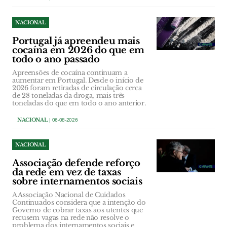
NACIONAL
Portugal já apreendeu mais
cocaína em 2026 do que em
todo o ano passado
Apreensões de cocaína continuam a
aumentar em Portugal. Desde o início de
2026 foram retiradas de circulação cerca
de 28 toneladas da droga, mais três
toneladas do que em todo o ano anterior.
NACIONAL
| 06-08-2026
NACIONAL
Associação defende reforço
da rede em vez de taxas
sobre internamentos sociais
A Associação Nacional de Cuidados
Continuados considera que a intenção do
Governo de cobrar taxas aos utentes que
recusem vagas na rede não resolve o
problema dos internamentos sociais e