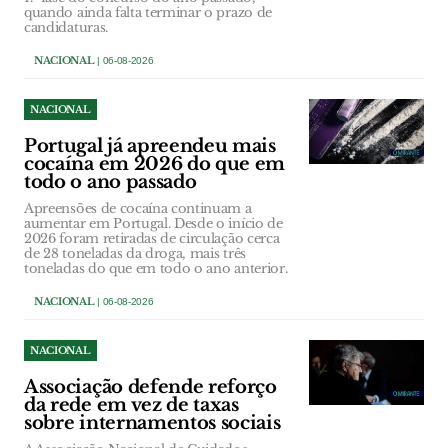
quando ainda falta terminar o prazo de
candidaturas.
NACIONAL
| 06-08-2026
NACIONAL
Portugal já apreendeu mais
cocaína em 2026 do que em
todo o ano passado
Apreensões de cocaína continuam a
aumentar em Portugal. Desde o início de
2026 foram retiradas de circulação cerca
de 28 toneladas da droga, mais três
toneladas do que em todo o ano anterior.
NACIONAL
| 06-08-2026
NACIONAL
Associação defende reforço
da rede em vez de taxas
sobre internamentos sociais